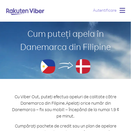
Autentificare
Togg
navig
Cum puteți apela în
Danemarca din Filipine
Cu Viber Out, puteți efectua apeluri de calitate către
Danemarca din Filipine.
Apelați orice număr din
Danemarca – fix sau mobil! – începând de la numai 1.9 ¢
pe minut.
Cumpărați pachete de credit sau un plan de apelare