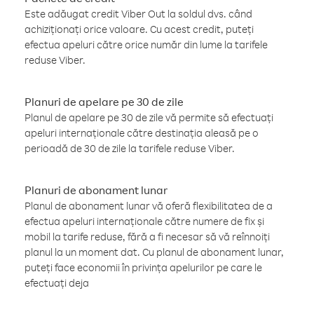
Este adăugat credit Viber Out la soldul dvs. când
achiziționați orice valoare. Cu acest credit, puteți
efectua apeluri către orice număr din lume la tarifele
reduse Viber.
Planuri de apelare pe 30 de zile
Planul de apelare pe 30 de zile vă permite să efectuați
apeluri internaționale către destinația aleasă pe o
perioadă de 30 de zile la tarifele reduse Viber.
Planuri de abonament lunar
Planul de abonament lunar vă oferă flexibilitatea de a
efectua apeluri internaționale către numere de fix și
mobil la tarife reduse, fără a fi necesar să vă reînnoiți
planul la un moment dat. Cu planul de abonament lunar,
puteți face economii în privința apelurilor pe care le
efectuați deja