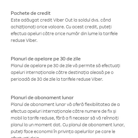
Pachete de credit
Este adăugat credit Viber Out la soldul dvs. când
achiziționați orice valoare. Cu acest credit, puteți
efectua apeluri către orice număr din lume la tarifele
reduse Viber.
Planuri de apelare pe 30 de zile
Planul de apelare pe 30 de zile vă permite să efectuați
apeluri internaționale către destinația aleasă pe o
perioadă de 30 de zile la tarifele reduse Viber.
Planuri de abonament lunar
Planul de abonament lunar vă oferă flexibilitatea de a
efectua apeluri internaționale către numere de fix și
mobil la tarife reduse, fără a fi necesar să vă reînnoiți
planul la un moment dat. Cu planul de abonament lunar,
puteți face economii în privința apelurilor pe care le