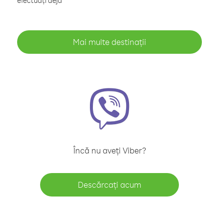
efectuați deja
Mai multe destinații
Încă nu aveți Viber?
Descărcați acum