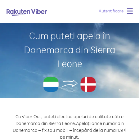
Autentificare
Togg
navig
Cum puteți apela în
Danemarca din Sierra
Leone
Cu Viber Out, puteți efectua apeluri de calitate către
Danemarca din Sierra Leone.
Apelați orice număr din
Danemarca – fix sau mobil! – începând de la numai 1.9 ¢
pe minut.