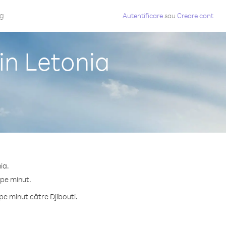
og
Autentificare
sau
Creare cont
in Letonia
ia.
 pe minut.
e minut către Djibouti.