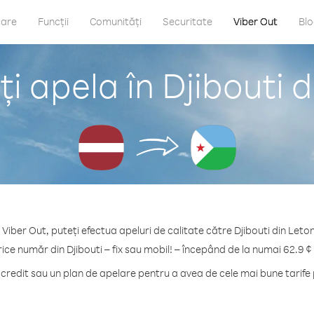
care
Funcții
Comunități
Securitate
Viber Out
Bl
i apela în Djibouti d
 Viber Out, puteți efectua apeluri de calitate către Djibouti din Leton
rice număr din Djibouti – fix sau mobil! – începând de la numai 62.9 ¢
redit sau un plan de apelare pentru a avea de cele mai bune tarife p