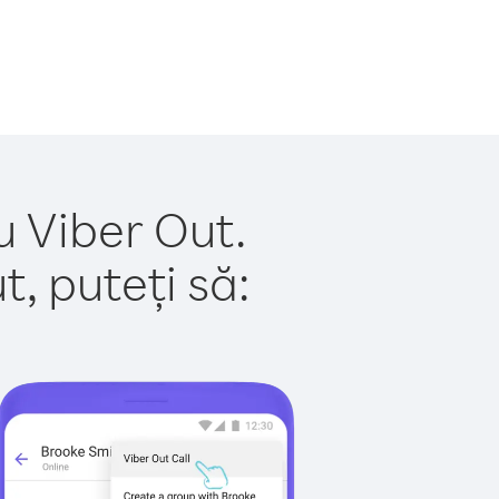
u Viber Out.
, puteți să: