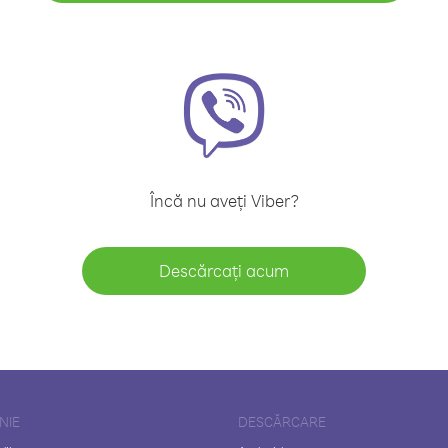
Încă nu aveți Viber?
Descărcați acum
NIE
DESCĂRCARE