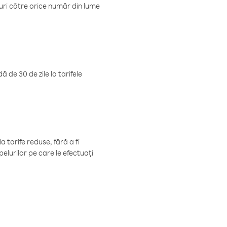
luri către orice număr din lume
 de 30 de zile la tarifele
 tarife reduse, fără a fi
elurilor pe care le efectuați