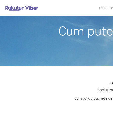
Descăr
Cum puteț
Cu
Apelați o
Cumpărați pachete de c