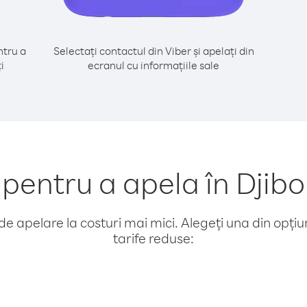
tru a
Selectați contactul din Viber și apelați din
i
ecranul cu informațiile sale
entru a apela în Djibou
e apelare la costuri mai mici. Alegeți una din opțiuni
tarife reduse: