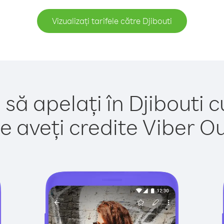
Vizualizați tarifele către Djibouti
 să apelați în Djibouti c
e aveți credite Viber Out