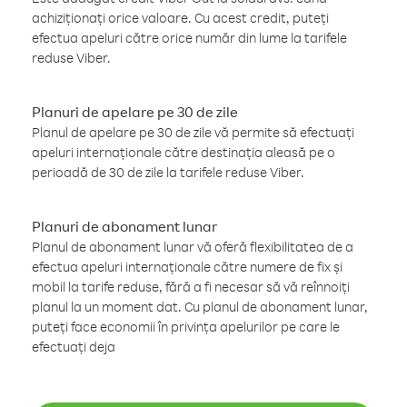
achiziționați orice valoare. Cu acest credit, puteți
efectua apeluri către orice număr din lume la tarifele
reduse Viber.
Planuri de apelare pe 30 de zile
Planul de apelare pe 30 de zile vă permite să efectuați
apeluri internaționale către destinația aleasă pe o
perioadă de 30 de zile la tarifele reduse Viber.
Planuri de abonament lunar
Planul de abonament lunar vă oferă flexibilitatea de a
efectua apeluri internaționale către numere de fix și
mobil la tarife reduse, fără a fi necesar să vă reînnoiți
planul la un moment dat. Cu planul de abonament lunar,
puteți face economii în privința apelurilor pe care le
efectuați deja