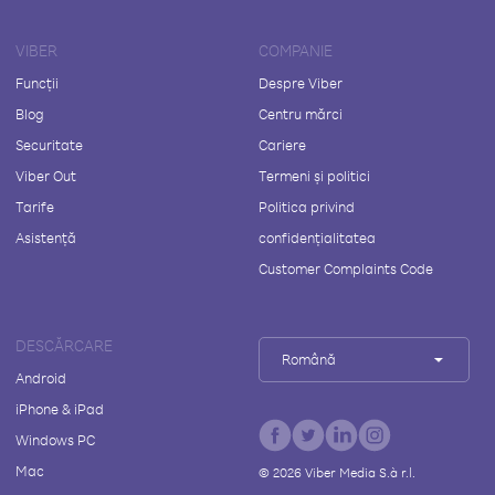
VIBER
COMPANIE
Funcții
Despre Viber
Blog
Centru mărci
Securitate
Cariere
Viber Out
Termeni și politici
Tarife
Politica privind
Asistență
confidențialitatea
Customer Complaints Code
DESCĂRCARE
Română
Android
iPhone & iPad
Windows PC
Mac
©
2026
Viber Media S.à r.l.