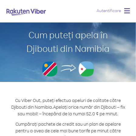
Autentificare
Togg
navig
Cum puteți apela în
Djibouti din Namibia
Cu Viber Out, puteți efectua apeluri de calitate către
Djibouti din Namibia.
Apelați orice număr din Djibouti – fix
sau mobil! – începând de la numai 52.0 ¢ pe minut.
Cumpărați pachete de credit sau un plan de apelare
pentru a avea de cele mai bune tarife pe minut către