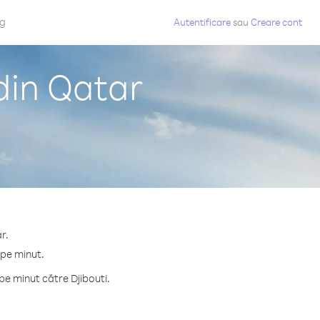
og
Autentificare
sau
Creare cont
din Qatar
r.
 pe minut.
e minut către Djibouti.