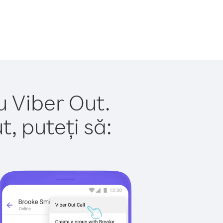
u Viber Out.
, puteți să: