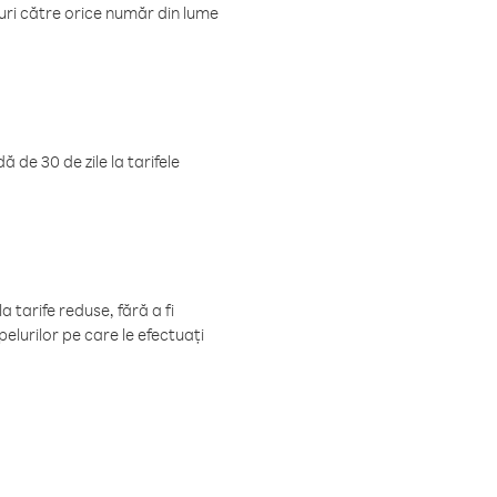
luri către orice număr din lume
 de 30 de zile la tarifele
 tarife reduse, fără a fi
elurilor pe care le efectuați