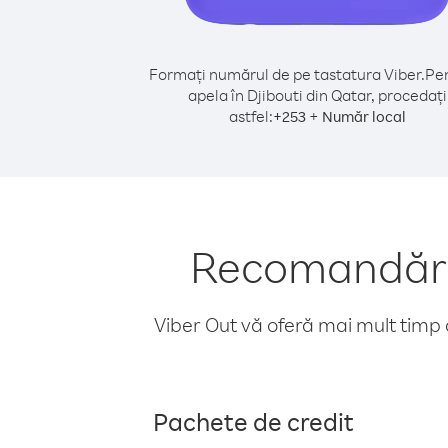
Formați numărul de pe tastatura Viber.
Pen
apela în Djibouti din Qatar, procedați
astfel:
+
+
253
Număr local
Recomandări 
Viber Out vă oferă mai mult timp d
Pachete de credit