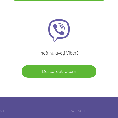
Încă nu aveți Viber?
Descărcați acum
NIE
DESCĂRCARE