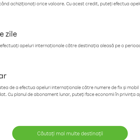
când achiziționați orice valoare. Cu acest credit, puteți efectua ape
e zile
efectuați apeluri internaționale către destinația aleasă pe o perioadă
ar
tea de a efectua apeluri internaționale către numere de fix și mobil la
at. Cu planul de abonament lunar, puteți face economii în privința ap
Căutați mai multe destinații