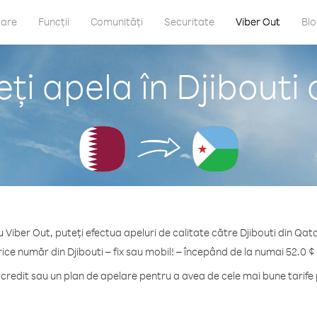
care
Funcții
Comunități
Securitate
Viber Out
Bl
ți apela în Djibouti 
u Viber Out, puteți efectua apeluri de calitate către Djibouti din Qata
rice număr din Djibouti – fix sau mobil! – începând de la numai 52.0 ¢
redit sau un plan de apelare pentru a avea de cele mai bune tarife p