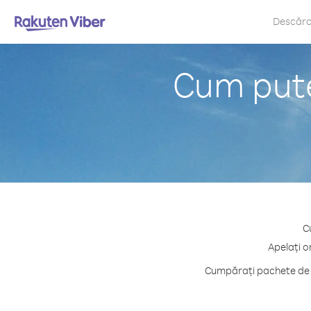
Descăr
Cum pute
C
Apelați o
Cumpărați pachete de c