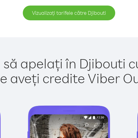
Vizualizați tarifele către Djibouti
 să apelați în Djibouti c
e aveți credite Viber Out