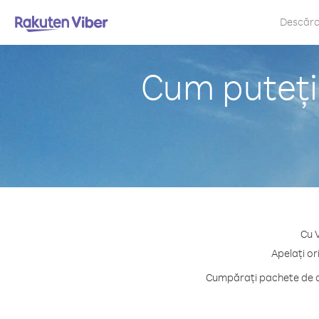
Descăr
Cum puteți
Cu V
Apelați or
Cumpărați pachete de cr