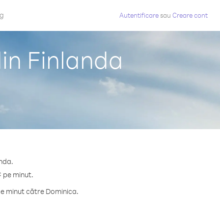
og
Autentificare
sau
Creare cont
in Finlanda
anda.
¢ pe minut.
pe minut către Dominica.