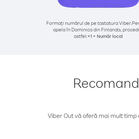
Formați numărul de pe tastatura Viber.
Pen
apela în Dominica din Finlanda, proced
astfel:
+
+
1
Număr local
Recomandăr
Viber Out vă oferă mai mult timp d