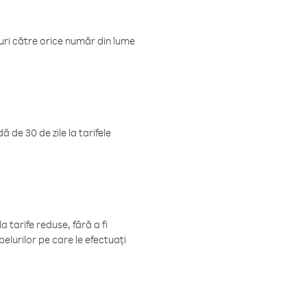
luri către orice număr din lume
 de 30 de zile la tarifele
 tarife reduse, fără a fi
elurilor pe care le efectuați