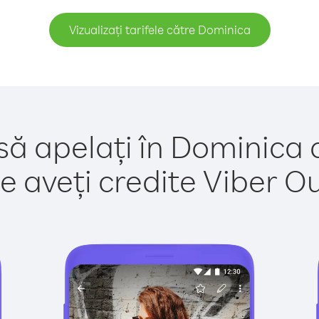
Vizualizați tarifele către Dominica
să apelați în Dominica 
e aveți credite Viber Out