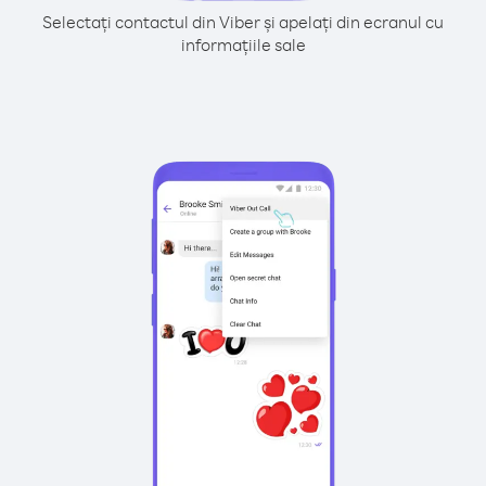
Selectați contactul din Viber și apelați din ecranul cu
informațiile sale