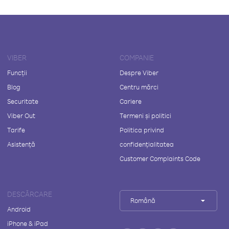
VIBER
COMPANIE
Funcții
Despre Viber
Blog
Centru mărci
Securitate
Cariere
Viber Out
Termeni și politici
Tarife
Politica privind
Asistență
confidențialitatea
Customer Complaints Code
DESCĂRCARE
Română
Android
iPhone & iPad