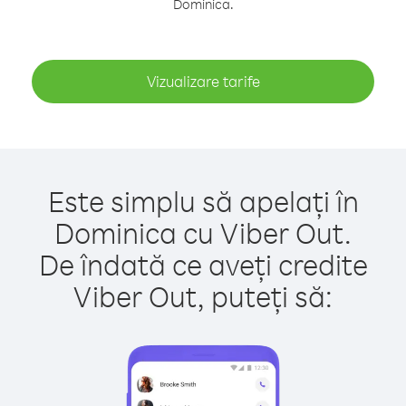
Dominica.
Vizualizare tarife
Este simplu să apelați în
Dominica cu Viber Out.
De îndată ce aveți credite
Viber Out, puteți să: