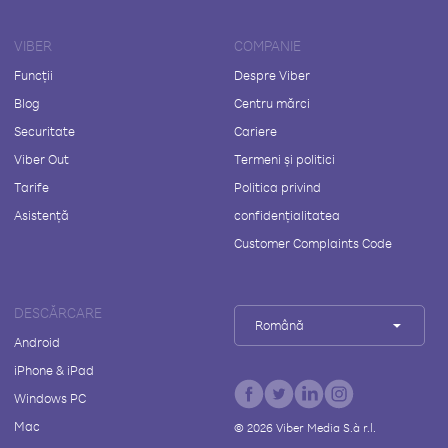
VIBER
COMPANIE
Funcții
Despre Viber
Blog
Centru mărci
Securitate
Cariere
Viber Out
Termeni și politici
Tarife
Politica privind
Asistență
confidențialitatea
Customer Complaints Code
DESCĂRCARE
Română
Android
iPhone & iPad
Windows PC
Mac
©
2026
Viber Media S.à r.l.