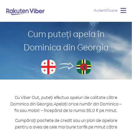
Autentificare
Togg
navig
Cum puteți apela în
Dominica din Georgia
Cu Viber Out, puteți efectua apeluri de calitate către
Dominica din Georgia.
Apelați orice număr din Dominica –
fix sau mobil! – începând de la numai 35.0 ¢ pe minut.
Cumpărați pachete de credit sau un plan de apelare
pentru a avea de cele mai bune tarife pe minut către