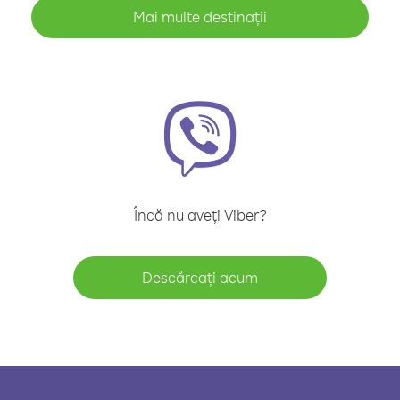
Mai multe destinații
Încă nu aveți Viber?
Descărcați acum