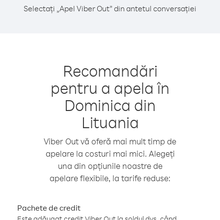
Selectați „Apel Viber Out” din antetul conversației
Recomandări
pentru a apela în
Dominica din
Lituania
Viber Out vă oferă mai mult timp de
apelare la costuri mai mici. Alegeți
una din opțiunile noastre de
apelare flexibile, la tarife reduse:
Pachete de credit
Este adăugat credit Viber Out la soldul dvs. când