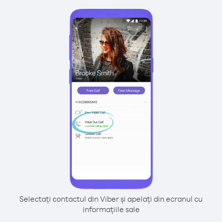
Selectați contactul din Viber și apelați din ecranul cu
informațiile sale