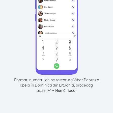
Formați numărul de pe tastatura Viber.
Pentru a
apela în Dominica din Lituania, procedați
astfel:
+
+
1
Număr local