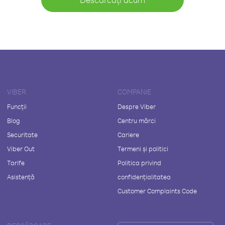
VIBER
COMPANIE
Funcții
Despre Viber
Blog
Centru mărci
Securitate
Cariere
Viber Out
Termeni și politici
Tarife
Politica privind
Asistență
confidențialitatea
Customer Complaints Code