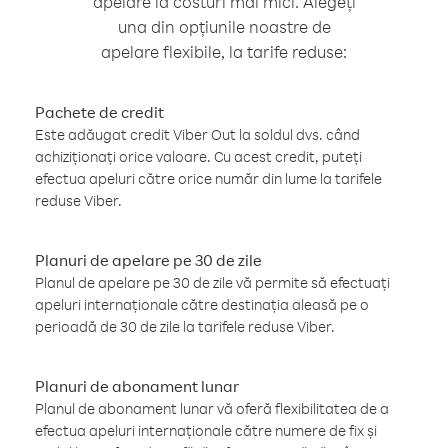
apelare la costuri mai mici. Alegeți
una din opțiunile noastre de
apelare flexibile, la tarife reduse:
Pachete de credit
Este adăugat credit Viber Out la soldul dvs. când
achiziționați orice valoare. Cu acest credit, puteți
efectua apeluri către orice număr din lume la tarifele
reduse Viber.
Planuri de apelare pe 30 de zile
Planul de apelare pe 30 de zile vă permite să efectuați
apeluri internaționale către destinația aleasă pe o
perioadă de 30 de zile la tarifele reduse Viber.
Planuri de abonament lunar
Planul de abonament lunar vă oferă flexibilitatea de a
efectua apeluri internaționale către numere de fix și