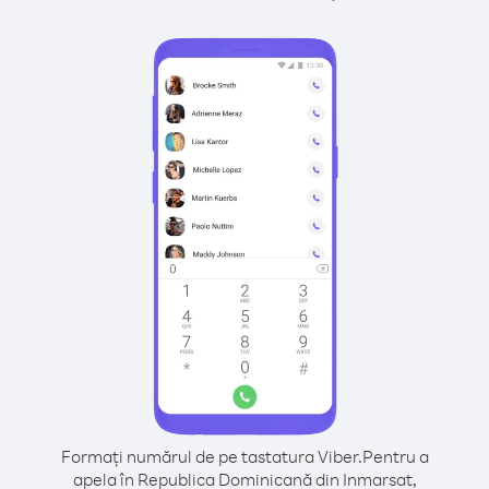
Formați numărul de pe tastatura Viber.
Pentru a
apela în Republica Dominicană din Inmarsat,