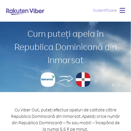
Autentificare
Togg
navig
Cum puteți apela în
Republica Dominicană din
Inmarsat
Cu Viber Out, puteți efectua apeluri de calitate către
Republica Dominicană din Inmarsat.
Apelați orice număr
din Republica Dominicană – fix sau mobil! – începând de
la numai 5.5 ¢ pe minut.