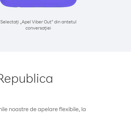
Selectați „Apel Viber Out” din antetul
conversației
Republica
le noastre de apelare flexibile, la