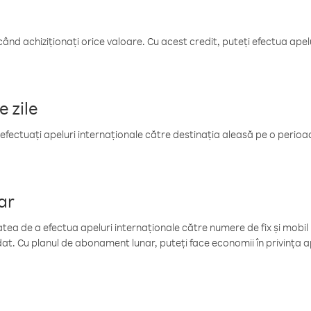
când achiziționați orice valoare. Cu acest credit, puteți efectua ape
e zile
efectuați apeluri internaționale către destinația aleasă pe o perioadă
ar
tea de a efectua apeluri internaționale către numere de fix și mobil la
at. Cu planul de abonament lunar, puteți face economii în privința ap