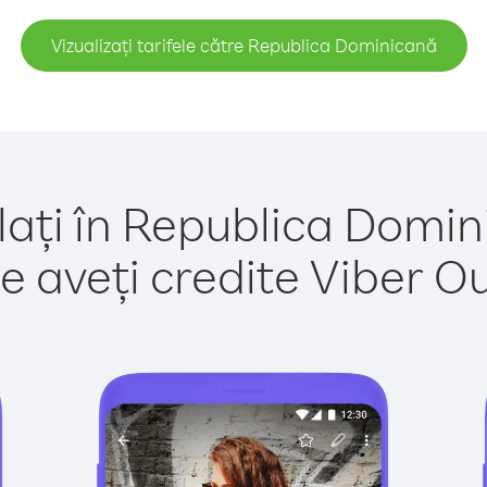
Vizualizați tarifele către Republica Dominicană
lați în Republica Domin
e aveți credite Viber Out