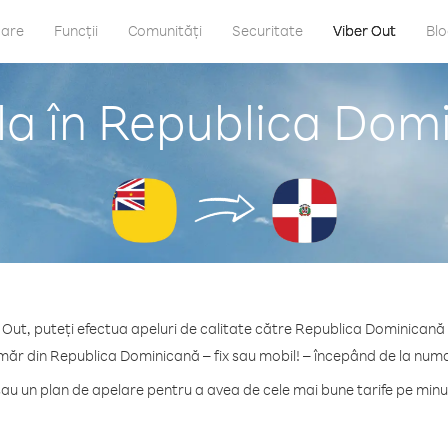
care
Funcții
Comunități
Securitate
Viber Out
Bl
la în Republica Domi
 Out, puteți efectua apeluri de calitate către Republica Dominicană 
măr din Republica Dominicană – fix sau mobil! – începând de la numa
au un plan de apelare pentru a avea de cele mai bune tarife pe min