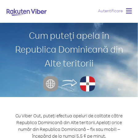
Autentificare
Togg
navig
Cum puteți apela în
Republica Dominicană din
Alte teritorii
Cu Viber Out, puteți efectua apeluri de calitate către
Republica Dominicană din Alte teritorii.
Apelați orice
număr din Republica Dominicană – fix sau mobil! –
începând de la numai 5.5 ¢ pe minut.