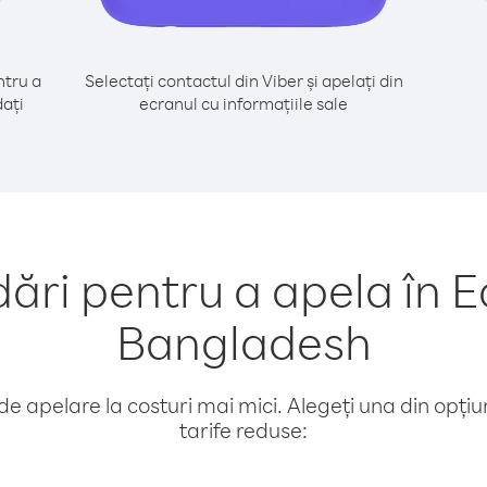
tru a
Selectați contactul din Viber și apelați din
dați
ecranul cu informațiile sale
ri pentru a apela în E
Bangladesh
e apelare la costuri mai mici. Alegeți una din opțiuni
tarife reduse: