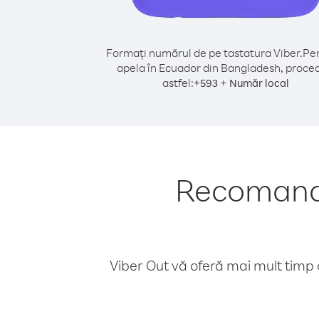
Formați numărul de pe tastatura Viber.
Pen
apela în Ecuador din Bangladesh, proce
astfel:
+
+
593
Număr local
Recomandă
Viber Out vă oferă mai mult timp d