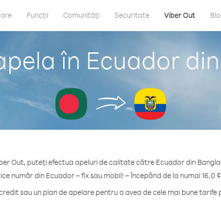
care
Funcții
Comunități
Securitate
Viber Out
Bl
apela în Ecuador di
ber Out, puteți efectua apeluri de calitate către Ecuador din Bangl
rice număr din Ecuador – fix sau mobil! – începând de la numai 16.0 ¢
edit sau un plan de apelare pentru a avea de cele mai bune tarife