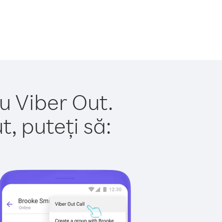
u Viber Out.
, puteți să: