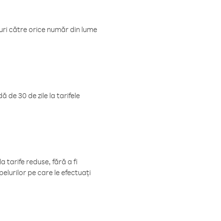
luri către orice număr din lume
 de 30 de zile la tarifele
 tarife reduse, fără a fi
elurilor pe care le efectuați