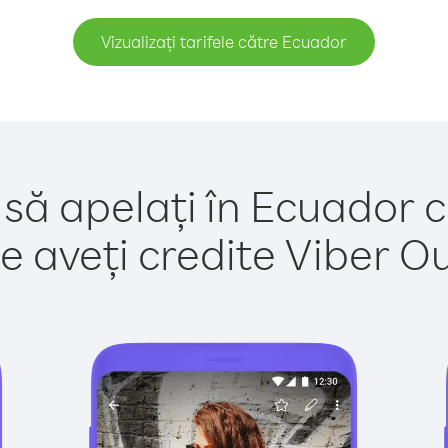
Vizualizați tarifele către Ecuador
 să apelați în Ecuador c
e aveți credite Viber Out