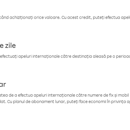
când achiziționați orice valoare. Cu acest credit, puteți efectua ape
e zile
efectuați apeluri internaționale către destinația aleasă pe o perioadă
ar
tea de a efectua apeluri internaționale către numere de fix și mobil la
at. Cu planul de abonament lunar, puteți face economii în privința ap