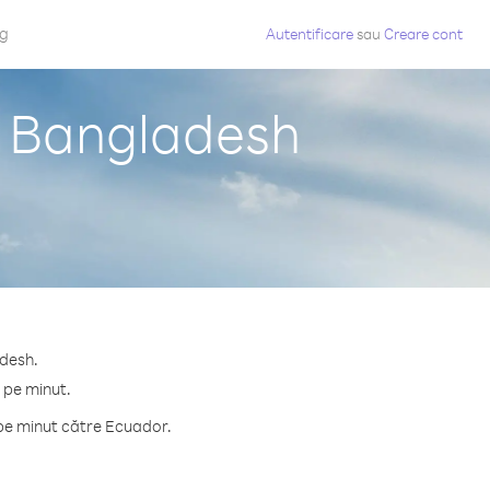
og
Autentificare
sau
Creare cont
n Bangladesh
adesh.
 pe minut.
 pe minut către Ecuador.