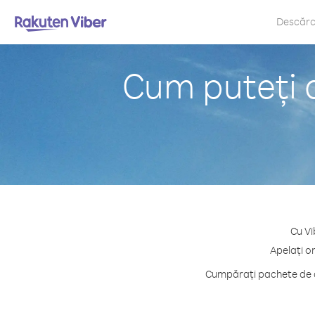
Descăr
Cum puteți 
Cu Vi
Apelați o
Cumpărați pachete de cr