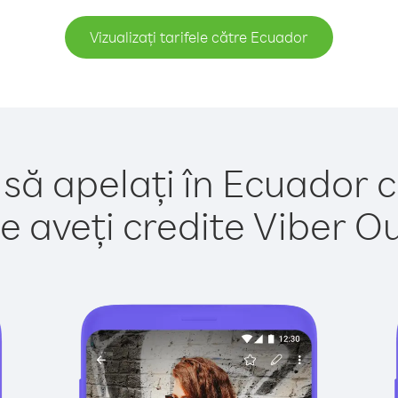
Vizualizați tarifele către Ecuador
 să apelați în Ecuador c
e aveți credite Viber Out