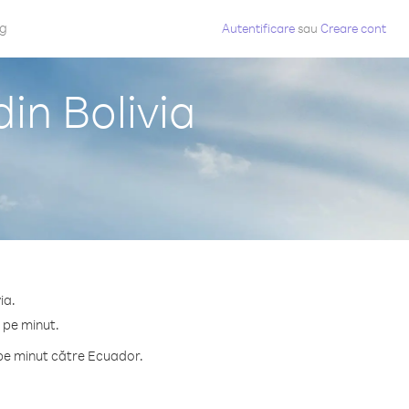
og
Autentificare
sau
Creare cont
in Bolivia
ia.
 pe minut.
 pe minut către Ecuador.