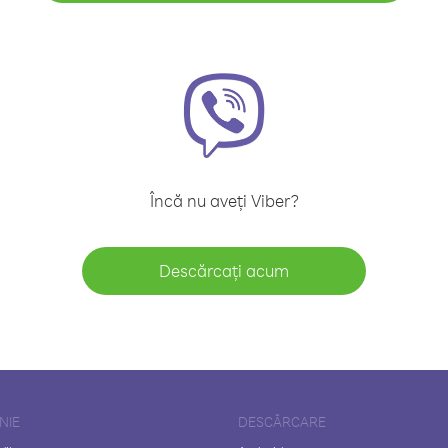
Încă nu aveți Viber?
Descărcați acum
NIE
DESCĂRCARE