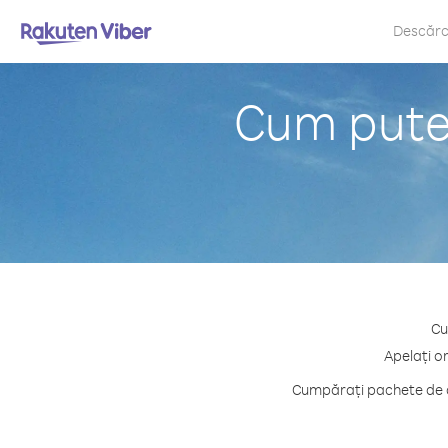
Descăr
Cum puteț
Cu
Apelați o
Cumpărați pachete de cr