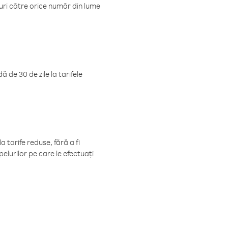
luri către orice număr din lume
 de 30 de zile la tarifele
 tarife reduse, fără a fi
elurilor pe care le efectuați