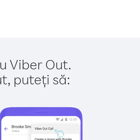
u Viber Out.
, puteți să: