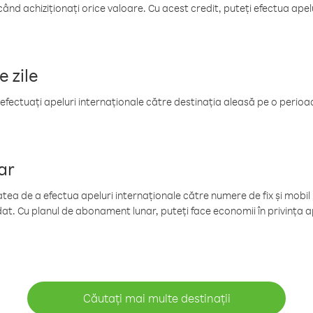
când achiziționați orice valoare. Cu acest credit, puteți efectua ape
e zile
efectuați apeluri internaționale către destinația aleasă pe o perioadă
ar
tea de a efectua apeluri internaționale către numere de fix și mobil la
at. Cu planul de abonament lunar, puteți face economii în privința ap
Căutați mai multe destinații