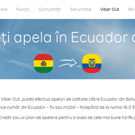
care
Funcții
Comunități
Securitate
Viber Out
Bl
i apela în Ecuador d
 Viber Out, puteți efectua apeluri de calitate către Ecuador din Boliv
rice număr din Ecuador – fix sau mobil! – începând de la numai 16.0 ¢
edit sau un plan de apelare pentru a avea de cele mai bune tarife