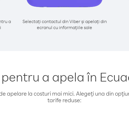
tru a
Selectați contactul din Viber și apelați din
i
ecranul cu informațiile sale
entru a apela în Ecuad
e apelare la costuri mai mici. Alegeți una din opțiuni
tarife reduse: