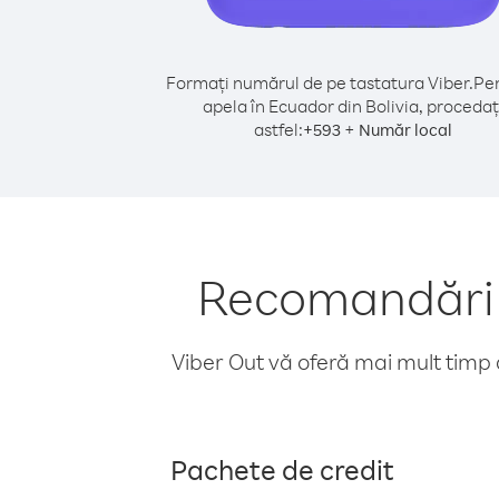
Formați numărul de pe tastatura Viber.
Pen
apela în Ecuador din Bolivia, procedaț
astfel:
+
+
593
Număr local
Recomandări p
Viber Out vă oferă mai mult timp d
Pachete de credit