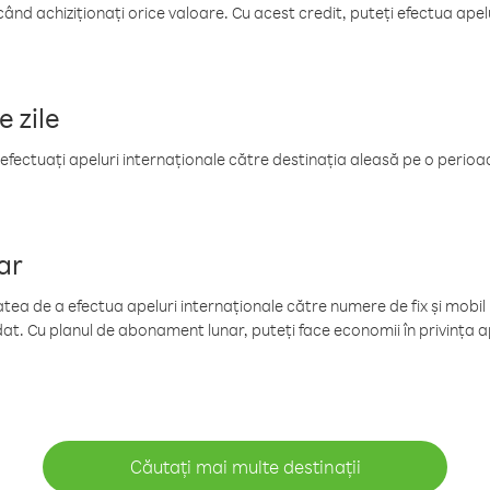
când achiziționați orice valoare. Cu acest credit, puteți efectua ape
e zile
efectuați apeluri internaționale către destinația aleasă pe o perioadă
ar
tea de a efectua apeluri internaționale către numere de fix și mobil la
at. Cu planul de abonament lunar, puteți face economii în privința ap
Căutați mai multe destinații