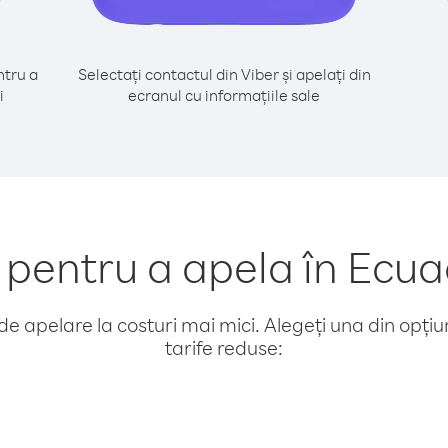
tru a
Selectați contactul din Viber și apelați din
i
ecranul cu informațiile sale
entru a apela în Ecua
e apelare la costuri mai mici. Alegeți una din opțiuni
tarife reduse: