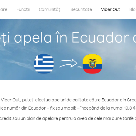
care
Funcții
Comunități
Securitate
Viber Out
Bl
i apela în Ecuador 
 Viber Out, puteți efectua apeluri de calitate către Ecuador din Grec
rice număr din Ecuador – fix sau mobil! – începând de la numai 19.8 ¢
edit sau un plan de apelare pentru a avea de cele mai bune tarife