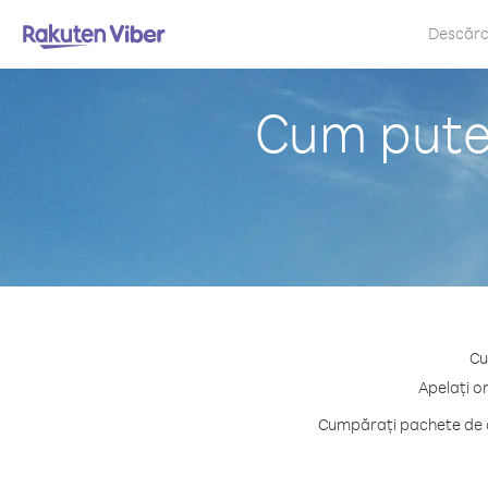
Descăr
Cum puteț
Cu
Apelați o
Cumpărați pachete de cr