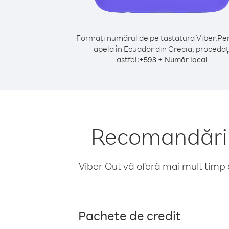
Formați numărul de pe tastatura Viber.
Pen
apela în Ecuador din Grecia, procedaț
astfel:
+
+
593
Număr local
Recomandări p
Viber Out vă oferă mai mult timp d
Pachete de credit