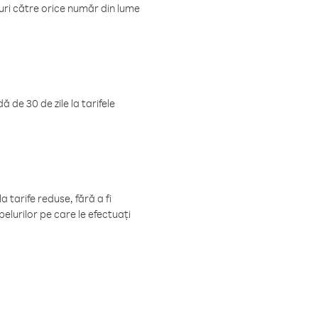
luri către orice număr din lume
 de 30 de zile la tarifele
 tarife reduse, fără a fi
elurilor pe care le efectuați