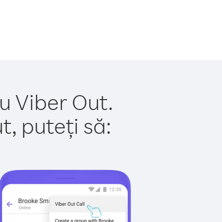
u Viber Out.
, puteți să: