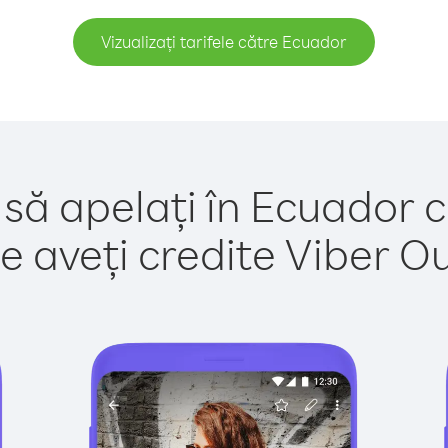
Vizualizați tarifele către Ecuador
 să apelați în Ecuador c
e aveți credite Viber Out