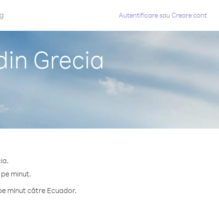
og
Autentificare
sau
Creare cont
din Grecia
ia.
 pe minut.
 pe minut către Ecuador.