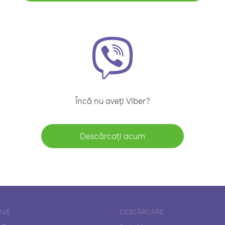
Încă nu aveți Viber?
Descărcați acum
NIE
DESCĂRCARE