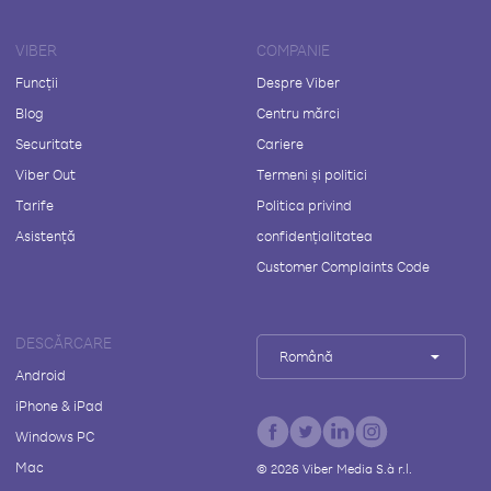
VIBER
COMPANIE
Funcții
Despre Viber
Blog
Centru mărci
Securitate
Cariere
Viber Out
Termeni și politici
Tarife
Politica privind
Asistență
confidențialitatea
Customer Complaints Code
DESCĂRCARE
Română
Android
iPhone & iPad
Windows PC
Mac
©
2026
Viber Media S.à r.l.