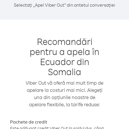
Selectați „Apel Viber Out” din antetul conversației
Recomandări
pentru a apela în
Ecuador din
Somalia
Viber Out vă oferă mai mult timp de
apelare la costuri mai mici. Alegeți
una din opțiunile noastre de
apelare flexibile, la tarife reduse:
Pachete de credit
Este adăugat credit Viber Out la soldul dvs. când