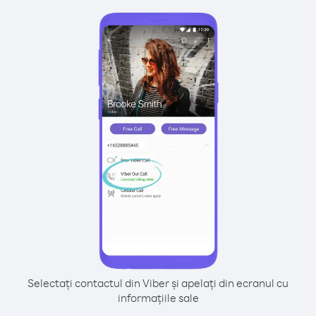
Selectați contactul din Viber și apelați din ecranul cu
informațiile sale