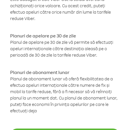
achiziționați orice valoare. Cu acest credit, puteți
efectua apeluri către orice număr din lume la tarifele
reduse Viber.
Planuri de apelare pe 30 de zile
Planul de apelare pe 30 de zile vă permite să efectuați
apeluri internaționale către destinația aleasă pe o
perioadă de 30 de zile la tarifele reduse Viber.
Planuri de abonament lunar
Planul de abonament lunar vă oferă flexibilitatea de a
efectua apeluri internaționale către numere de fix și
mobil la tarife reduse, fără a fi necesar să vă reînnoiți
planul la un moment dat. Cu planul de abonament lunar,
puteți face economii în privința apelurilor pe care le
efectuați deja