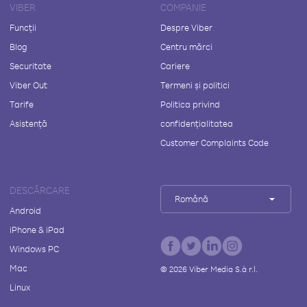
VIBER
COMPANIE
Funcții
Despre Viber
Blog
Centru mărci
Securitate
Cariere
Viber Out
Termeni și politici
Tarife
Politica privind
Asistență
confidențialitatea
Customer Complaints Code
DESCĂRCARE
Română
Android
iPhone & iPad
Windows PC
Mac
©
2026
Viber Media S.à r.l.
Linux