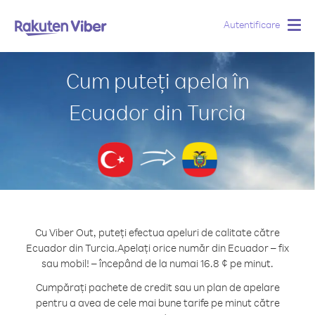
Autentificare
Togg
navig
Cum puteți apela în
Ecuador din Turcia
Cu Viber Out, puteți efectua apeluri de calitate către
Ecuador din Turcia.
Apelați orice număr din Ecuador – fix
sau mobil! – începând de la numai 16.8 ¢ pe minut.
Cumpărați pachete de credit sau un plan de apelare
pentru a avea de cele mai bune tarife pe minut către