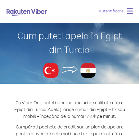
Autentificare
Togg
navig
Cum puteți apela în Egipt
din Turcia
Cu Viber Out, puteți efectua apeluri de calitate către
Egipt din Turcia.
Apelați orice număr din Egipt – fix sau
mobil! – începând de la numai 17.2 ¢ pe minut.
Cumpărați pachete de credit sau un plan de apelare
pentru a avea de cele mai bune tarife pe minut către