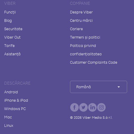
VIBER
COMPANIE
Funcții
Despre Viber
Blog
Centru mărci
Securitate
Cariere
Viber Out
Termeni și politici
Tarife
Politica privind
Asistență
confidențialitatea
Customer Complaints Code
DESCĂRCARE
Română
Android
iPhone & iPad
Windows PC
Mac
©
2026
Viber Media S.à r.l.
Linux