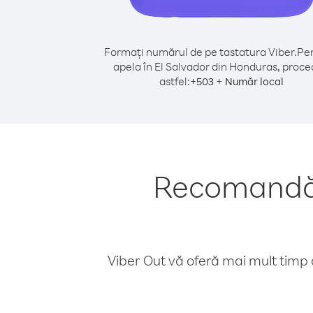
Formați numărul de pe tastatura Viber.
Pen
apela în El Salvador din Honduras, proce
astfel:
+
+
503
Număr local
Recomandări
Viber Out vă oferă mai mult timp d