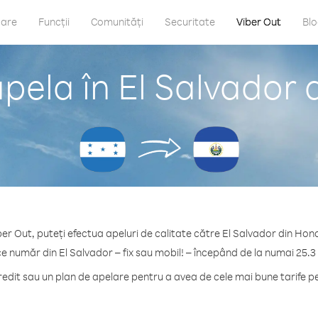
care
Funcții
Comunități
Securitate
Viber Out
Bl
pela în El Salvador
ber Out, puteți efectua apeluri de calitate către El Salvador din Hon
ce număr din El Salvador – fix sau mobil! – începând de la numai 25.3
dit sau un plan de apelare pentru a avea de cele mai bune tarife pe