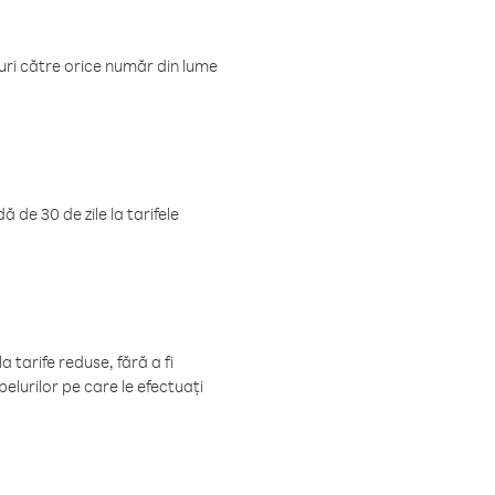
luri către orice număr din lume
 de 30 de zile la tarifele
 tarife reduse, fără a fi
elurilor pe care le efectuați