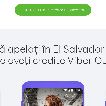
Vizualizați tarifele către El Salvador
ă apelați în El Salvador
e aveți credite Viber Out