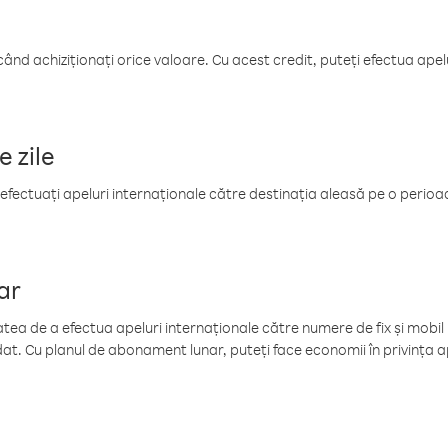
când achiziționați orice valoare. Cu acest credit, puteți efectua ape
e zile
efectuați apeluri internaționale către destinația aleasă pe o perioadă
ar
tea de a efectua apeluri internaționale către numere de fix și mobil la
at. Cu planul de abonament lunar, puteți face economii în privința ap