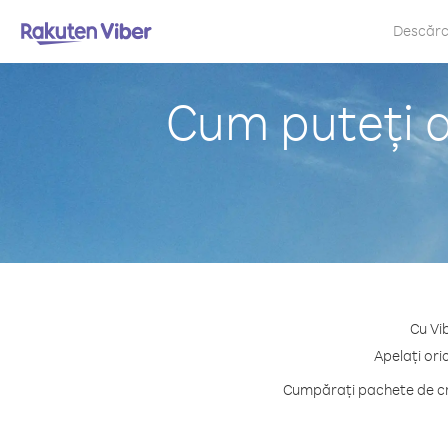
Descăr
Cum puteți a
Cu Vi
Apelați ori
Cumpărați pachete de cre