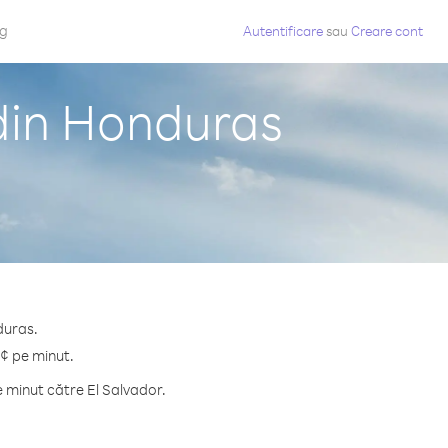
og
Autentificare
sau
Creare cont
 din Honduras
duras.
 ¢ pe minut.
 minut către El Salvador.