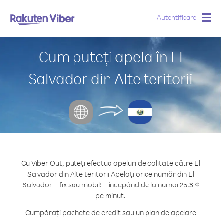
Autentificare
Togg
navig
Cum puteți apela în El
Salvador din Alte teritorii
Cu Viber Out, puteți efectua apeluri de calitate către El
Salvador din Alte teritorii.
Apelați orice număr din El
Salvador – fix sau mobil! – începând de la numai 25.3 ¢
pe minut.
Cumpărați pachete de credit sau un plan de apelare