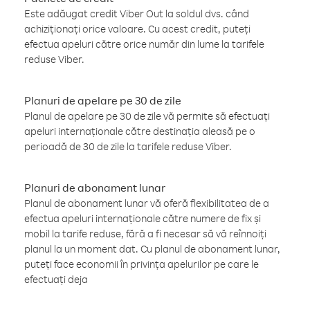
Este adăugat credit Viber Out la soldul dvs. când
achiziționați orice valoare. Cu acest credit, puteți
efectua apeluri către orice număr din lume la tarifele
reduse Viber.
Planuri de apelare pe 30 de zile
Planul de apelare pe 30 de zile vă permite să efectuați
apeluri internaționale către destinația aleasă pe o
perioadă de 30 de zile la tarifele reduse Viber.
Planuri de abonament lunar
Planul de abonament lunar vă oferă flexibilitatea de a
efectua apeluri internaționale către numere de fix și
mobil la tarife reduse, fără a fi necesar să vă reînnoiți
planul la un moment dat. Cu planul de abonament lunar,
puteți face economii în privința apelurilor pe care le
efectuați deja