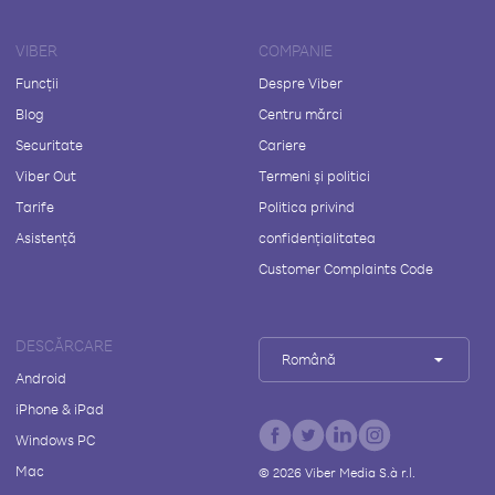
VIBER
COMPANIE
Funcții
Despre Viber
Blog
Centru mărci
Securitate
Cariere
Viber Out
Termeni și politici
Tarife
Politica privind
Asistență
confidențialitatea
Customer Complaints Code
DESCĂRCARE
Română
Android
iPhone & iPad
Windows PC
Mac
©
2026
Viber Media S.à r.l.