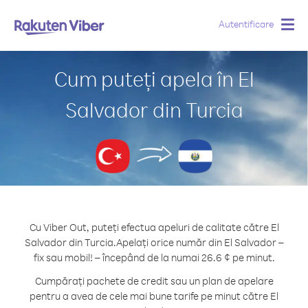
Autentificare
Togg
navig
Cum puteți apela în El
Salvador din Turcia
Cu Viber Out, puteți efectua apeluri de calitate către El
Salvador din Turcia.
Apelați orice număr din El Salvador –
fix sau mobil! – începând de la numai 26.6 ¢ pe minut.
Cumpărați pachete de credit sau un plan de apelare
pentru a avea de cele mai bune tarife pe minut către El