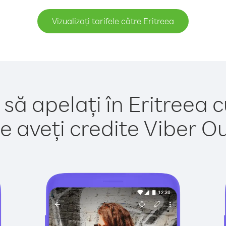
Vizualizați tarifele către Eritreea
să apelați în Eritreea 
e aveți credite Viber Out