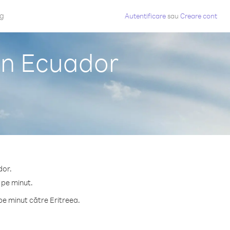
og
Autentificare
sau
Creare cont
din Ecuador
dor.
 pe minut.
pe minut către Eritreea.