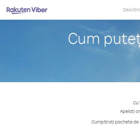
Descăr
Cum puteți
Cu 
Apelați o
Cumpărați pachete de cr