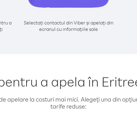
tru a
Selectați contactul din Viber și apelați din
ți
ecranul cu informațiile sale
ntru a apela în Eritr
e apelare la costuri mai mici. Alegeți una din opțiuni
tarife reduse: