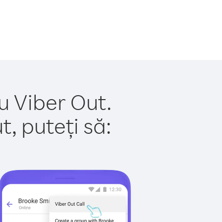
cu Viber Out.
, puteți să: