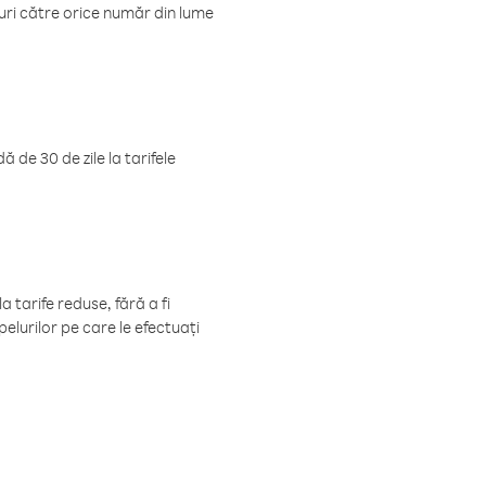
luri către orice număr din lume
 de 30 de zile la tarifele
 tarife reduse, fără a fi
elurilor pe care le efectuați