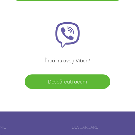
Încă nu aveți Viber?
Descărcați acum
NIE
DESCĂRCARE