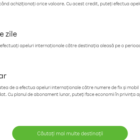
când achiziționați orice valoare. Cu acest credit, puteți efectua ape
e zile
efectuați apeluri internaționale către destinația aleasă pe o perioadă
ar
tea de a efectua apeluri internaționale către numere de fix și mobil la
at. Cu planul de abonament lunar, puteți face economii în privința ap
Căutați mai multe destinații