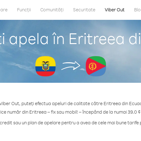
care
Funcții
Comunități
Securitate
Viber Out
Bl
 apela în Eritreea 
Viber Out, puteți efectua apeluri de calitate către Eritreea din Ecua
rice număr din Eritreea – fix sau mobil! – începând de la numai 39.0 ¢
edit sau un plan de apelare pentru a avea de cele mai bune tarife 