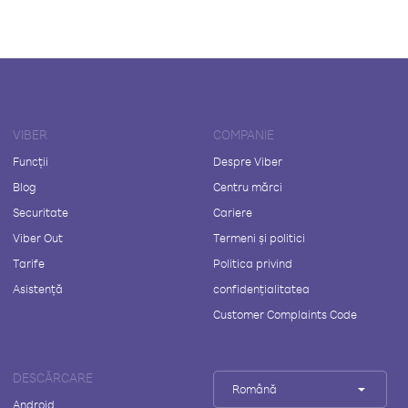
VIBER
COMPANIE
Funcții
Despre Viber
Blog
Centru mărci
Securitate
Cariere
Viber Out
Termeni și politici
Tarife
Politica privind
Asistență
confidențialitatea
Customer Complaints Code
DESCĂRCARE
Română
Android