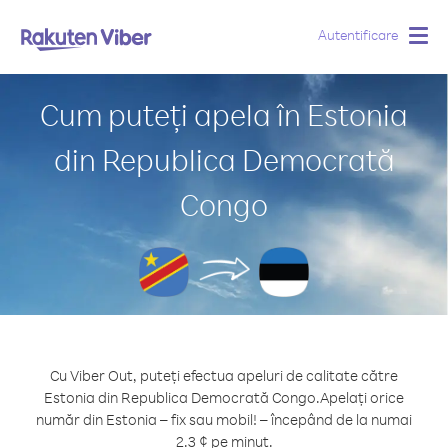
Autentificare
Togg
navig
Cum puteți apela în Estonia
din Republica Democrată
Congo
Cu Viber Out, puteți efectua apeluri de calitate către
Estonia din Republica Democrată Congo.
Apelați orice
număr din Estonia – fix sau mobil! – începând de la numai
2.3 ¢ pe minut.