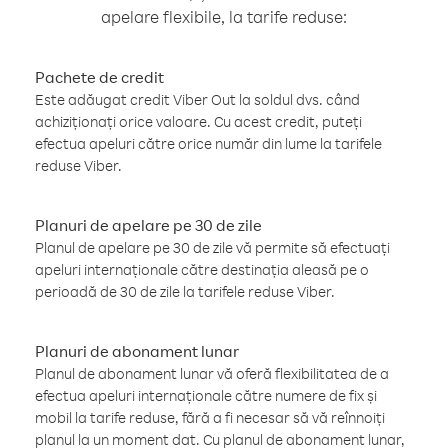
apelare flexibile, la tarife reduse:
Pachete de credit
Este adăugat credit Viber Out la soldul dvs. când
achiziționați orice valoare. Cu acest credit, puteți
efectua apeluri către orice număr din lume la tarifele
reduse Viber.
Planuri de apelare pe 30 de zile
Planul de apelare pe 30 de zile vă permite să efectuați
apeluri internaționale către destinația aleasă pe o
perioadă de 30 de zile la tarifele reduse Viber.
Planuri de abonament lunar
Planul de abonament lunar vă oferă flexibilitatea de a
efectua apeluri internaționale către numere de fix și
mobil la tarife reduse, fără a fi necesar să vă reînnoiți
planul la un moment dat. Cu planul de abonament lunar,