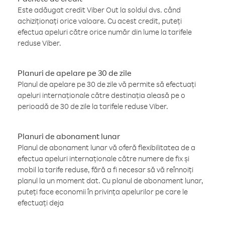
Este adăugat credit Viber Out la soldul dvs. când
achiziționați orice valoare. Cu acest credit, puteți
efectua apeluri către orice număr din lume la tarifele
reduse Viber.
Planuri de apelare pe 30 de zile
Planul de apelare pe 30 de zile vă permite să efectuați
apeluri internaționale către destinația aleasă pe o
perioadă de 30 de zile la tarifele reduse Viber.
Planuri de abonament lunar
Planul de abonament lunar vă oferă flexibilitatea de a
efectua apeluri internaționale către numere de fix și
mobil la tarife reduse, fără a fi necesar să vă reînnoiți
planul la un moment dat. Cu planul de abonament lunar,
puteți face economii în privința apelurilor pe care le
efectuați deja