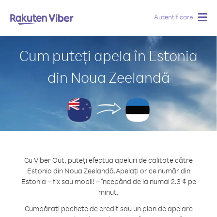
Autentificare
Togg
navig
Cum puteți apela în Estonia
din Noua Zeelandă
Cu Viber Out, puteți efectua apeluri de calitate către
Estonia din Noua Zeelandă.
Apelați orice număr din
Estonia – fix sau mobil! – începând de la numai 2.3 ¢ pe
minut.
Cumpărați pachete de credit sau un plan de apelare