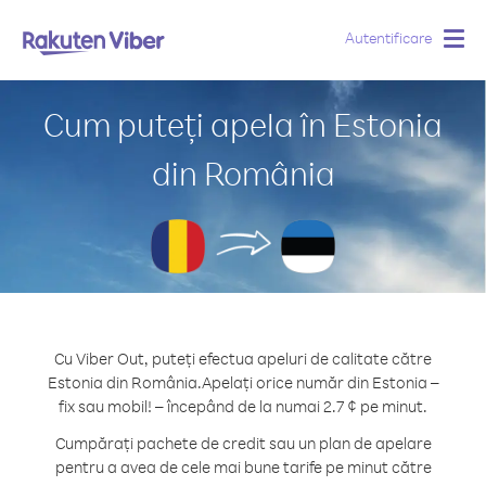
Autentificare
Togg
navig
Cum puteți apela în Estonia
din România
Cu Viber Out, puteți efectua apeluri de calitate către
Estonia din România.
Apelați orice număr din Estonia –
fix sau mobil! – începând de la numai 2.7 ¢ pe minut.
Cumpărați pachete de credit sau un plan de apelare
pentru a avea de cele mai bune tarife pe minut către