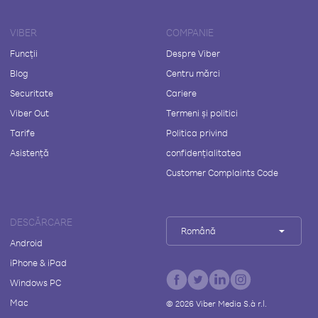
VIBER
COMPANIE
Funcții
Despre Viber
Blog
Centru mărci
Securitate
Cariere
Viber Out
Termeni și politici
Tarife
Politica privind
Asistență
confidențialitatea
Customer Complaints Code
DESCĂRCARE
Română
Android
iPhone & iPad
Windows PC
Mac
©
2026
Viber Media S.à r.l.