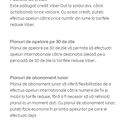
Este adăugat credit Viber Out la soldul dvs. când
achiziționați orice valoare. Cu acest credit, puteți
efectua apeluri către orice număr din lume la tarifele
reduse Viber.
Planuri de apelare pe 30 de zile
Planul de apelare pe 30 de zile vă permite să efectuați
apeluri internaționale către destinația aleasă pe o
perioadă de 30 de zile la tarifele reduse Viber.
Planuri de abonament lunar
Planul de abonament lunar vă oferă flexibilitatea de a
efectua apeluri internaționale către numere de fix și
mobil la tarife reduse, fără a fi necesar să vă reînnoiți
planul la un moment dat. Cu planul de abonament lunar,
puteți face economii în privința apelurilor pe care le
efectuați deja