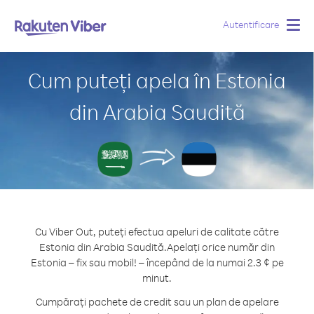
Autentificare
Togg
navig
Cum puteți apela în Estonia
din Arabia Saudită
Cu Viber Out, puteți efectua apeluri de calitate către
Estonia din Arabia Saudită.
Apelați orice număr din
Estonia – fix sau mobil! – începând de la numai 2.3 ¢ pe
minut.
Cumpărați pachete de credit sau un plan de apelare