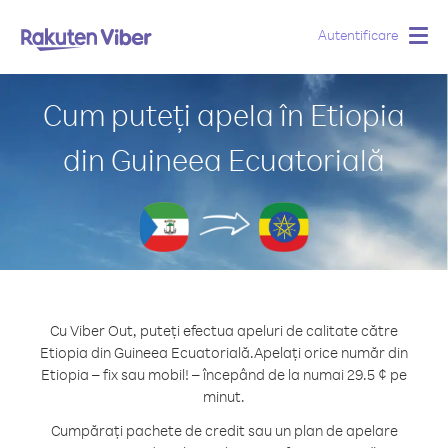
Autentificare
Togg
navig
Cum puteți apela în Etiopia
din Guineea Ecuatorială
Cu Viber Out, puteți efectua apeluri de calitate către
Etiopia din Guineea Ecuatorială.
Apelați orice număr din
Etiopia – fix sau mobil! – începând de la numai 29.5 ¢ pe
minut.
Cumpărați pachete de credit sau un plan de apelare