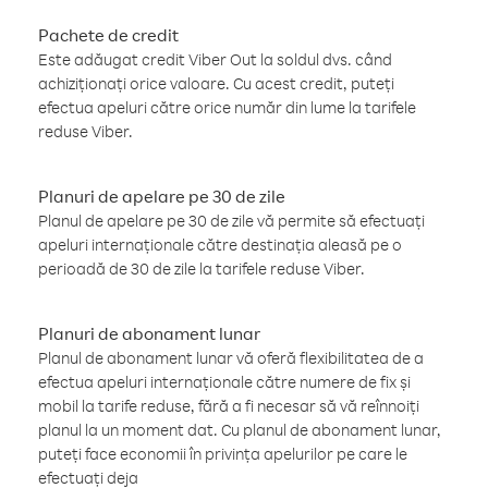
Pachete de credit
Este adăugat credit Viber Out la soldul dvs. când
achiziționați orice valoare. Cu acest credit, puteți
efectua apeluri către orice număr din lume la tarifele
reduse Viber.
Planuri de apelare pe 30 de zile
Planul de apelare pe 30 de zile vă permite să efectuați
apeluri internaționale către destinația aleasă pe o
perioadă de 30 de zile la tarifele reduse Viber.
Planuri de abonament lunar
Planul de abonament lunar vă oferă flexibilitatea de a
efectua apeluri internaționale către numere de fix și
mobil la tarife reduse, fără a fi necesar să vă reînnoiți
planul la un moment dat. Cu planul de abonament lunar,
puteți face economii în privința apelurilor pe care le
efectuați deja