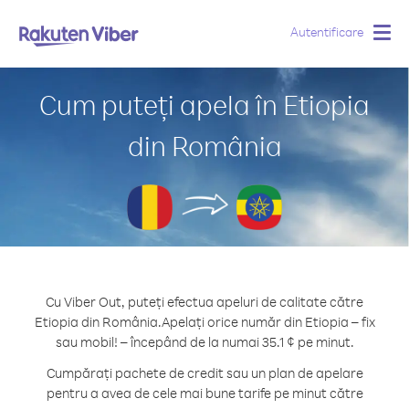
Autentificare
Togg
navig
Cum puteți apela în Etiopia
din România
Cu Viber Out, puteți efectua apeluri de calitate către
Etiopia din România.
Apelați orice număr din Etiopia – fix
sau mobil! – începând de la numai 35.1 ¢ pe minut.
Cumpărați pachete de credit sau un plan de apelare
pentru a avea de cele mai bune tarife pe minut către