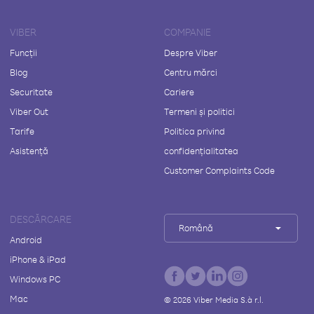
VIBER
COMPANIE
Funcții
Despre Viber
Blog
Centru mărci
Securitate
Cariere
Viber Out
Termeni și politici
Tarife
Politica privind
Asistență
confidențialitatea
Customer Complaints Code
DESCĂRCARE
Română
Android
iPhone & iPad
Windows PC
Mac
©
2026
Viber Media S.à r.l.