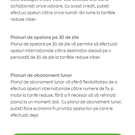
achiziționați orice valoare. Cu acest credit, puteți
efectua apeluri către orice număr din lume la tarifele
reduse Viber.
Planuri de apelare pe 30 de zile
Planul de apelare pe 30 de zile vă permite să efectuați
apeluri internaționale către destinația aleasă pe o
perioadă de 30 de zile la tarifele reduse Viber.
Planuri de abonament lunar
Planul de abonament lunar vă oferă flexibilitatea de a
efectua apeluri internaționale către numere de fix și
mobil la tarife reduse, fără a fi necesar să vă reînnoiți
planul la un moment dat. Cu planul de abonament lunar,
puteți face economii în privința apelurilor pe care le
efectuați deja