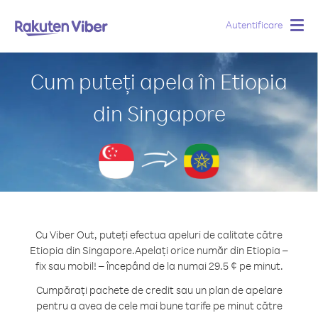
Autentificare
Togg
navig
Cum puteți apela în Etiopia
din Singapore
Cu Viber Out, puteți efectua apeluri de calitate către
Etiopia din Singapore.
Apelați orice număr din Etiopia –
fix sau mobil! – începând de la numai 29.5 ¢ pe minut.
Cumpărați pachete de credit sau un plan de apelare
pentru a avea de cele mai bune tarife pe minut către