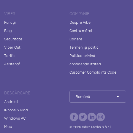
VIBER
COMPANIE
Funcții
Despre Viber
Blog
Centru mărci
Securitate
Cariere
Viber Out
Termeni și politici
Tarife
Politica privind
Asistență
confidențialitatea
Customer Complaints Code
DESCĂRCARE
Română
Android
iPhone & iPad
Windows PC
Mac
©
2026
Viber Media S.à r.l.