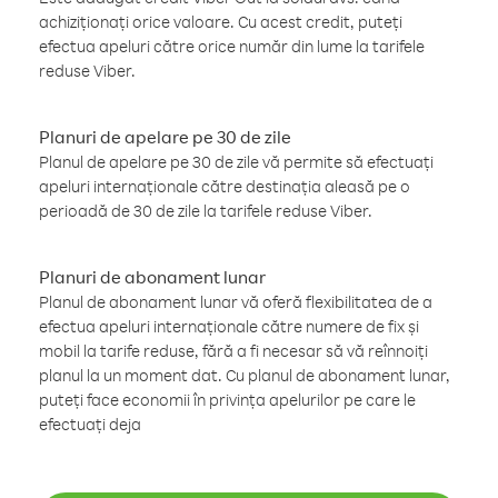
achiziționați orice valoare. Cu acest credit, puteți
efectua apeluri către orice număr din lume la tarifele
reduse Viber.
Planuri de apelare pe 30 de zile
Planul de apelare pe 30 de zile vă permite să efectuați
apeluri internaționale către destinația aleasă pe o
perioadă de 30 de zile la tarifele reduse Viber.
Planuri de abonament lunar
Planul de abonament lunar vă oferă flexibilitatea de a
efectua apeluri internaționale către numere de fix și
mobil la tarife reduse, fără a fi necesar să vă reînnoiți
planul la un moment dat. Cu planul de abonament lunar,
puteți face economii în privința apelurilor pe care le
efectuați deja