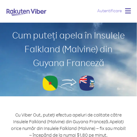
Autentificare
Togg
navig
Cum puteți apela în Insulele
Falkland (Malvine) din
Guyana Franceză
Cu Viber Out, puteți efectua apeluri de calitate către
Insulele Falkland (Malvine) din Guyana Franceză.
Apelați
orice număr din Insulele Falkland (Malvine) – fix sau mobil!
– începând de la numai $1.80 pe minut.