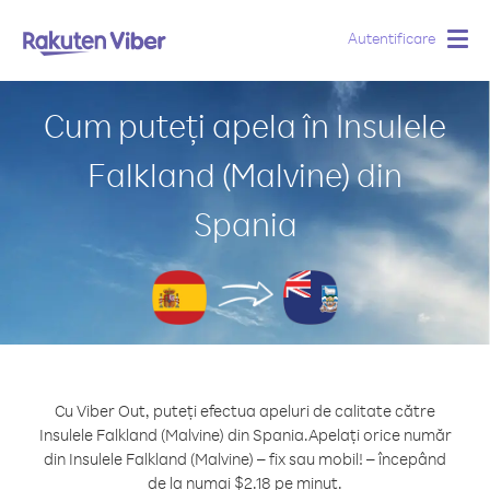
Autentificare
Togg
navig
Cum puteți apela în Insulele
Falkland (Malvine) din
Spania
Cu Viber Out, puteți efectua apeluri de calitate către
Insulele Falkland (Malvine) din Spania.
Apelați orice număr
din Insulele Falkland (Malvine) – fix sau mobil! – începând
de la numai $2.18 pe minut.