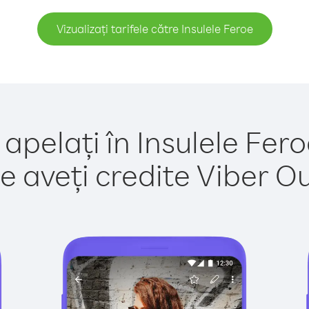
Vizualizați tarifele către Insulele Feroe
apelați în Insulele Fer
e aveți credite Viber Out