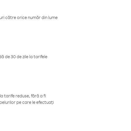
luri către orice număr din lume
 de 30 de zile la tarifele
 tarife reduse, fără a fi
elurilor pe care le efectuați