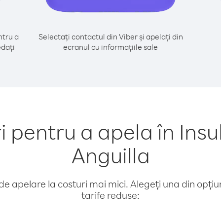
tru a
Selectați contactul din Viber și apelați din
edați
ecranul cu informațiile sale
pentru a apela în Insul
Anguilla
e apelare la costuri mai mici. Alegeți una din opțiuni
tarife reduse: