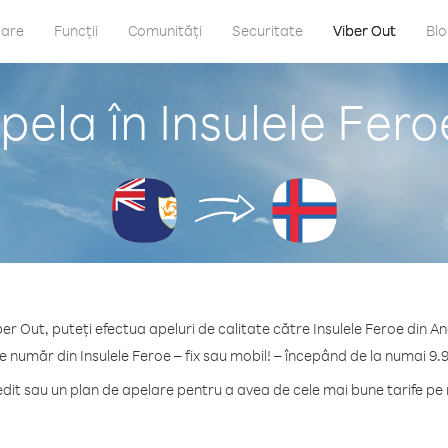
care
Funcții
Comunități
Securitate
Viber Out
Bl
ela în Insulele Fero
er Out, puteți efectua apeluri de calitate către Insulele Feroe din An
e număr din Insulele Feroe – fix sau mobil! – începând de la numai 9.
it sau un plan de apelare pentru a avea de cele mai bune tarife pe m