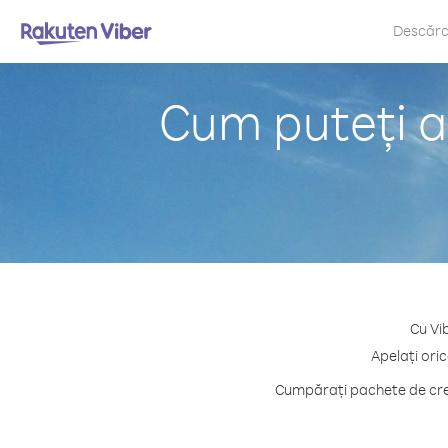
Descăr
Cum puteți ap
Cu Vib
Apelați oric
Cumpărați pachete de cred