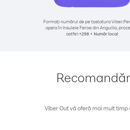
Formați numărul de pe tastatura Viber.
Pen
apela în Insulele Feroe din Anguilla, proc
astfel:
+
+
298
Număr local
Recomandări 
Viber Out vă oferă mai mult timp d