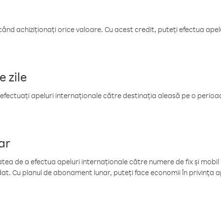
când achiziționați orice valoare. Cu acest credit, puteți efectua ape
e zile
efectuați apeluri internaționale către destinația aleasă pe o perioadă
ar
tea de a efectua apeluri internaționale către numere de fix și mobil la
at. Cu planul de abonament lunar, puteți face economii în privința ap