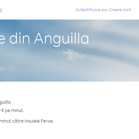
og
Autentificare
sau
Creare cont
e din Anguilla
guilla.
9 ¢ pe minut.
inut către Insulele Feroe.