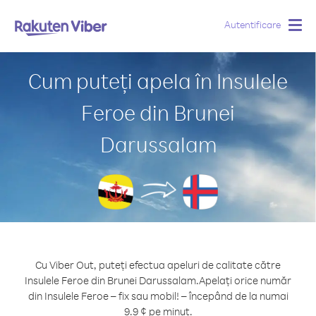
Autentificare
Togg
navig
Cum puteți apela în Insulele
Feroe din Brunei
Darussalam
Cu Viber Out, puteți efectua apeluri de calitate către
Insulele Feroe din Brunei Darussalam.
Apelați orice număr
din Insulele Feroe – fix sau mobil! – începând de la numai
9.9 ¢ pe minut.