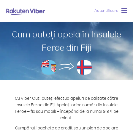
Autentificare
Togg
navig
Cum puteți apela în Insulele
Feroe din Fiji
Cu Viber Out, puteți efectua apeluri de calitate către
Insulele Feroe din Fiji.
Apelați orice număr din Insulele
Feroe – fix sau mobil! – începând de la numai 9.9 ¢ pe
minut.
Cumpărați pachete de credit sau un plan de apelare