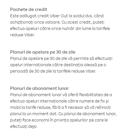
Pachete de credit
Este adăugat credit Viber Out la soldul dvs. când
achiziționați orice valoare. Cu acest credit, puteți
efectua apeluri către orice număr din lume la tarifele
reduse Viber.
Planuri de apelare pe 30 de zile
Planul de apelare pe 30 de zile vă permite să efectuați
apeluri internaționale către destinația aleasă pe o
perioadă de 30 de zile la tarifele reduse Viber.
Planuri de abonament lunar
Planul de abonament lunar vă oferă flexibilitatea de a
efectua apeluri internaționale către numere de fix și
mobil la tarife reduse, fără a fi necesar să vă reînnoiți
planul la un moment dat. Cu planul de abonament lunar,
puteți face economii în privința apelurilor pe care le
efectuați deja