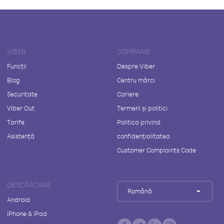
VIBER
COMPANIE
Funcții
Despre Viber
Blog
Centru mărci
Securitate
Cariere
Viber Out
Termeni și politici
Tarife
Politica privind
Asistență
confidențialitatea
Customer Complaints Code
DESCĂRCARE
Română
Android
iPhone & iPad