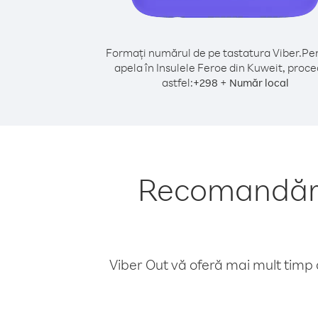
Formați numărul de pe tastatura Viber.
Pen
apela în Insulele Feroe din Kuweit, proce
astfel:
+
+
298
Număr local
Recomandări 
Viber Out vă oferă mai mult timp d