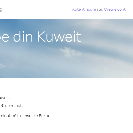
og
Autentificare
sau
Creare cont
oe din Kuweit
uweit.
9 ¢ pe minut.
inut către Insulele Feroe.