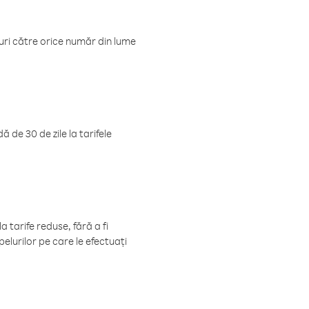
luri către orice număr din lume
 de 30 de zile la tarifele
 tarife reduse, fără a fi
elurilor pe care le efectuați