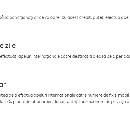
când achiziționați orice valoare. Cu acest credit, puteți efectua ape
e zile
efectuați apeluri internaționale către destinația aleasă pe o perioadă
ar
tea de a efectua apeluri internaționale către numere de fix și mobil la
at. Cu planul de abonament lunar, puteți face economii în privința ap