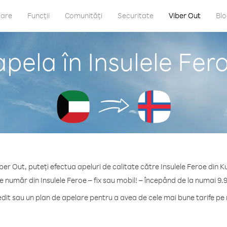
care
Funcții
Comunități
Securitate
Viber Out
Bl
pela în Insulele Fer
ber Out, puteți efectua apeluri de calitate către Insulele Feroe din K
e număr din Insulele Feroe – fix sau mobil! – începând de la numai 9.
it sau un plan de apelare pentru a avea de cele mai bune tarife pe m