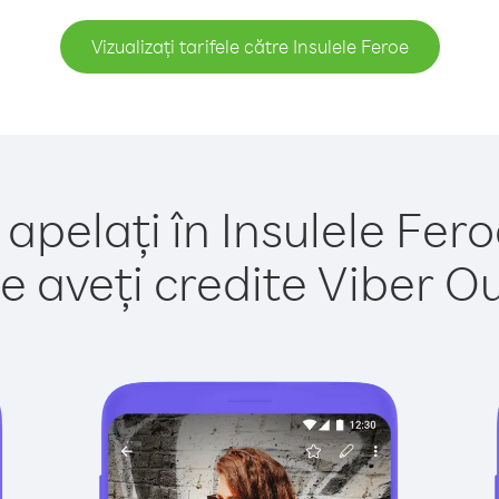
Vizualizați tarifele către Insulele Feroe
apelați în Insulele Fer
e aveți credite Viber Out