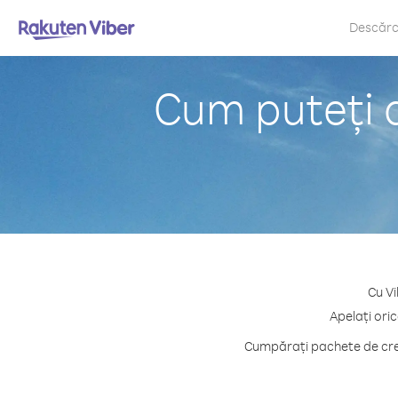
Descăr
Cum puteți a
Cu Vi
Apelați oric
Cumpărați pachete de cred