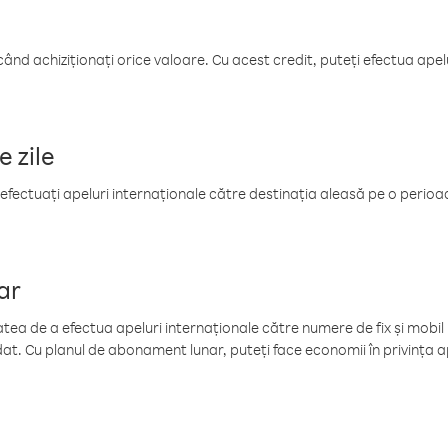
când achiziționați orice valoare. Cu acest credit, puteți efectua ape
e zile
efectuați apeluri internaționale către destinația aleasă pe o perioadă
ar
tea de a efectua apeluri internaționale către numere de fix și mobil la
at. Cu planul de abonament lunar, puteți face economii în privința ap