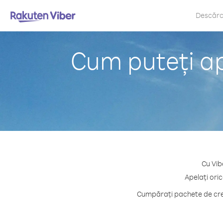
Descăr
Cum puteți ap
Cu Vib
Apelați oric
Cumpărați pachete de cred