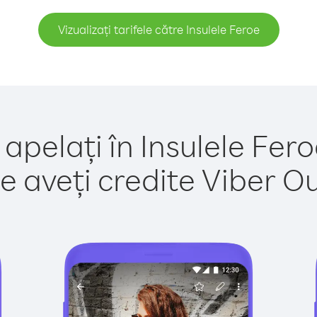
Vizualizați tarifele către Insulele Feroe
apelați în Insulele Fer
e aveți credite Viber Out