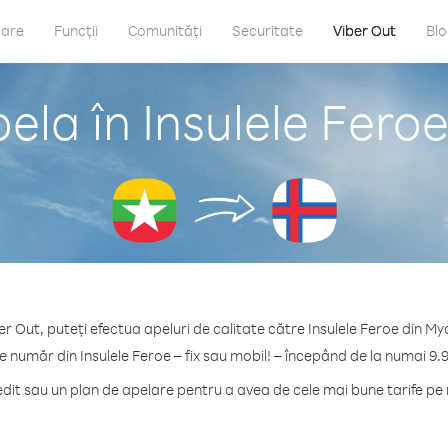
care
Funcții
Comunități
Securitate
Viber Out
Bl
ela în Insulele Fer
er Out, puteți efectua apeluri de calitate către Insulele Feroe din M
e număr din Insulele Feroe – fix sau mobil! – începând de la numai 9.
it sau un plan de apelare pentru a avea de cele mai bune tarife pe m