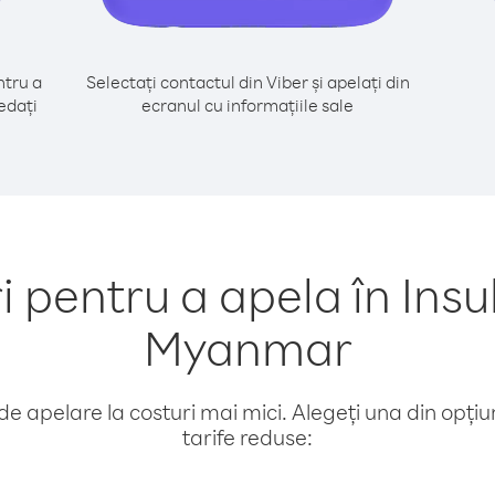
tru a
Selectați contactul din Viber și apelați din
edați
ecranul cu informațiile sale
pentru a apela în Insul
Myanmar
e apelare la costuri mai mici. Alegeți una din opțiuni
tarife reduse: