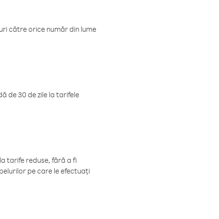
luri către orice număr din lume
 de 30 de zile la tarifele
 tarife reduse, fără a fi
elurilor pe care le efectuați