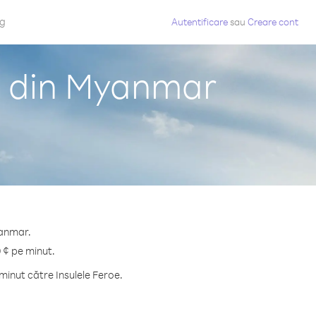
og
Autentificare
sau
Creare cont
oe din Myanmar
yanmar.
9 ¢ pe minut.
inut către Insulele Feroe.