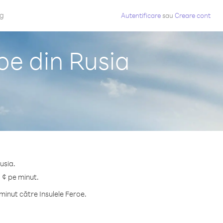
og
Autentificare
sau
Creare cont
oe din Rusia
usia.
1 ¢ pe minut.
inut către Insulele Feroe.