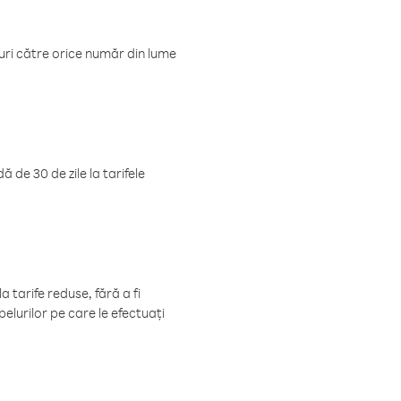
luri către orice număr din lume
 de 30 de zile la tarifele
 tarife reduse, fără a fi
elurilor pe care le efectuați