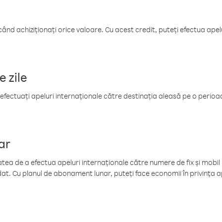
când achiziționați orice valoare. Cu acest credit, puteți efectua ape
e zile
efectuați apeluri internaționale către destinația aleasă pe o perioadă
ar
tea de a efectua apeluri internaționale către numere de fix și mobil la
at. Cu planul de abonament lunar, puteți face economii în privința ap