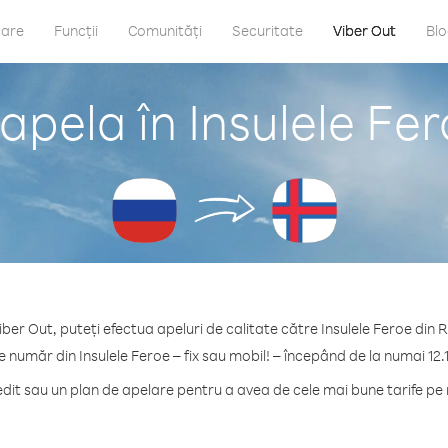
care
Funcții
Comunități
Securitate
Viber Out
Bl
apela în Insulele Fer
iber Out, puteți efectua apeluri de calitate către Insulele Feroe din R
e număr din Insulele Feroe – fix sau mobil! – începând de la numai 12.
it sau un plan de apelare pentru a avea de cele mai bune tarife pe m