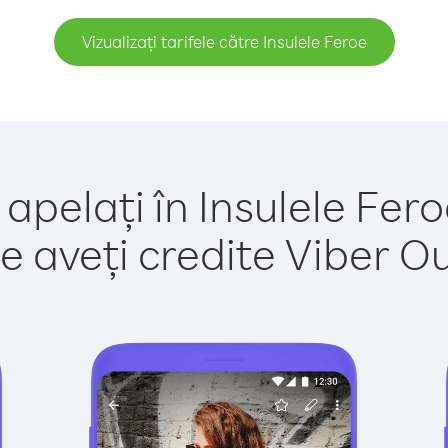
Vizualizați tarifele către Insulele Feroe
apelați în Insulele Fer
e aveți credite Viber Out