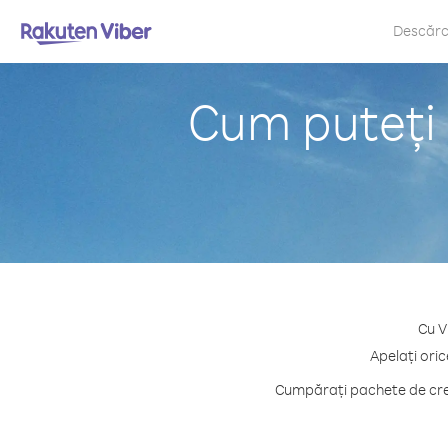
Descăr
Cum puteți 
Cu V
Apelați oric
Cumpărați pachete de cred