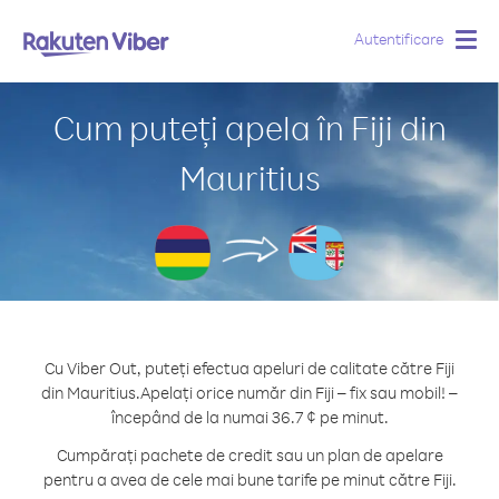
Autentificare
Togg
navig
Cum puteți apela în Fiji din
Mauritius
Cu Viber Out, puteți efectua apeluri de calitate către Fiji
din Mauritius.
Apelați orice număr din Fiji – fix sau mobil! –
începând de la numai 36.7 ¢ pe minut.
Cumpărați pachete de credit sau un plan de apelare
pentru a avea de cele mai bune tarife pe minut către Fiji.