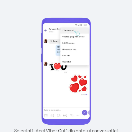
Selectați „Apel Viber Out” din antetul conversației