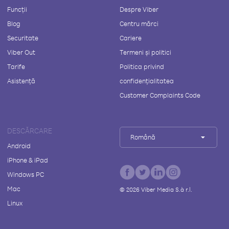
Funcții
Despre Viber
Blog
Centru mărci
Securitate
Cariere
Viber Out
Termeni și politici
Tarife
Politica privind
Asistență
confidențialitatea
Customer Complaints Code
DESCĂRCARE
Română
Android
iPhone & iPad
Windows PC
Mac
©
2026
Viber Media S.à r.l.
Linux