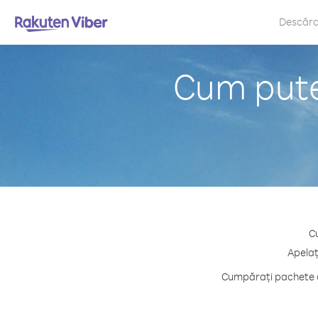
Descăr
Cum puteț
Cu
Apelaț
Cumpărați pachete de