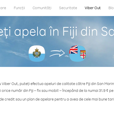
care
Funcții
Comunități
Securitate
Viber Out
Bl
i apela în Fiji din 
 Viber Out, puteți efectua apeluri de calitate către Fiji din San Mari
i orice număr din Fiji – fix sau mobil! – începând de la numai 31.9 ¢ pe
 credit sau un plan de apelare pentru a avea de cele mai bune tarife