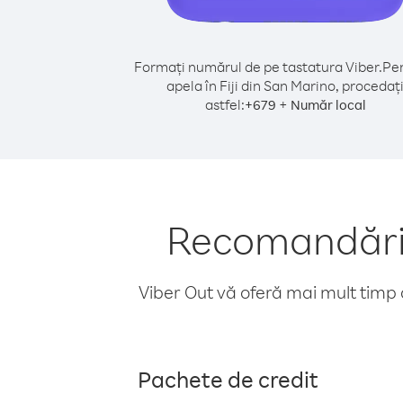
Formați numărul de pe tastatura Viber.
Pen
apela în Fiji din San Marino, procedaț
astfel:
+
+
679
Număr local
Recomandări p
Viber Out vă oferă mai mult timp d
Pachete de credit