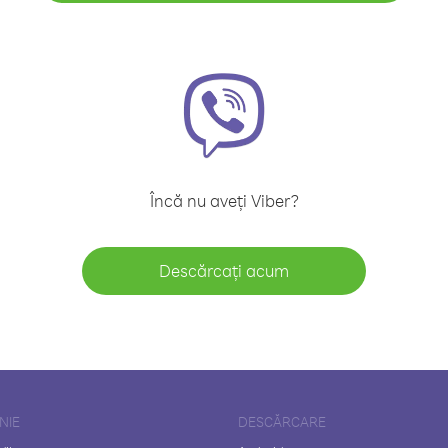
Încă nu aveți Viber?
Descărcați acum
NIE
DESCĂRCARE