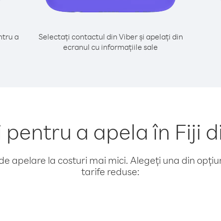
tru a
Selectați contactul din Viber și apelați din
i
ecranul cu informațiile sale
entru a apela în Fiji 
e apelare la costuri mai mici. Alegeți una din opțiuni
tarife reduse: