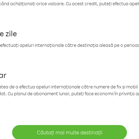
când achiziționați orice valoare. Cu acest credit, puteți efectua ape
e zile
efectuați apeluri internaționale către destinația aleasă pe o perioadă
ar
tea de a efectua apeluri internaționale către numere de fix și mobil la
at. Cu planul de abonament lunar, puteți face economii în privința ap
Căutați mai multe destinații