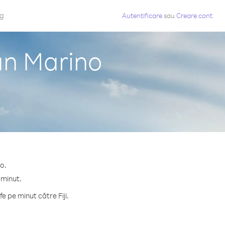
og
Autentificare
sau
Creare cont
San Marino
no.
 minut.
 pe minut către Fiji.