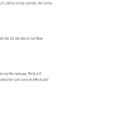
luri către orice număr din lume
 de 30 de zile la tarifele
 tarife reduse, fără a fi
elurilor pe care le efectuați