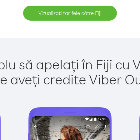
Vizualizați tarifele către Fiji
lu să apelați în Fiji cu 
e aveți credite Viber Out