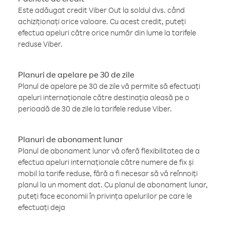
Este adăugat credit Viber Out la soldul dvs. când
achiziționați orice valoare. Cu acest credit, puteți
efectua apeluri către orice număr din lume la tarifele
reduse Viber.
Planuri de apelare pe 30 de zile
Planul de apelare pe 30 de zile vă permite să efectuați
apeluri internaționale către destinația aleasă pe o
perioadă de 30 de zile la tarifele reduse Viber.
Planuri de abonament lunar
Planul de abonament lunar vă oferă flexibilitatea de a
efectua apeluri internaționale către numere de fix și
mobil la tarife reduse, fără a fi necesar să vă reînnoiți
planul la un moment dat. Cu planul de abonament lunar,
puteți face economii în privința apelurilor pe care le
efectuați deja