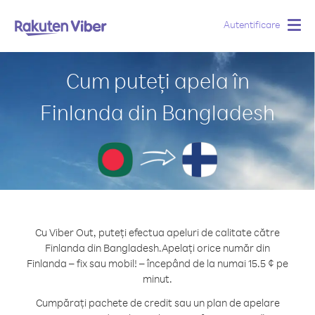
Autentificare
Togg
navig
Cum puteți apela în
Finlanda din Bangladesh
Cu Viber Out, puteți efectua apeluri de calitate către
Finlanda din Bangladesh.
Apelați orice număr din
Finlanda – fix sau mobil! – începând de la numai 15.5 ¢ pe
minut.
Cumpărați pachete de credit sau un plan de apelare