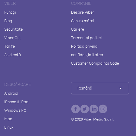
VIBER
COMPANIE
Funcții
Despre Viber
Blog
Centru mărci
Securitate
Cariere
Viber Out
Termeni și politici
Tarife
Politica privind
Asistență
confidențialitatea
Customer Complaints Code
DESCĂRCARE
Română
Android
iPhone & iPad
Windows PC
Mac
©
2026
Viber Media S.à r.l.
Linux