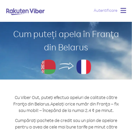
Autentificare
Togg
navig
Cum puteți apela în Franţa
din Belarus
Cu Viber Out, puteți efectua apeluri de calitate către
Franţa din Belarus.
Apelați orice număr din Franţa – fix
sau mobil! – începând de la numai 2.4 ¢ pe minut.
Cumpărați pachete de credit sau un plan de apelare
pentru a avea de cele mai bune tarife pe minut către