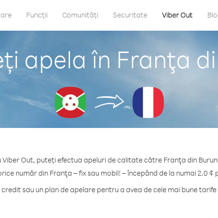
care
Funcții
Comunități
Securitate
Viber Out
Bl
i apela în Franţa d
 Viber Out, puteți efectua apeluri de calitate către Franţa din Burun
orice număr din Franţa – fix sau mobil! – începând de la numai 2.0 ¢ 
redit sau un plan de apelare pentru a avea de cele mai bune tarife