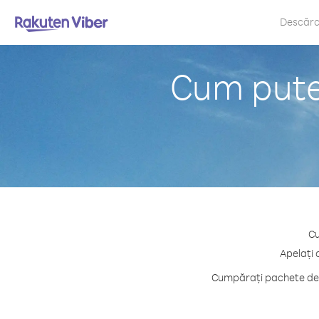
Descăr
Cum puteț
Cu
Apelați 
Cumpărați pachete de c