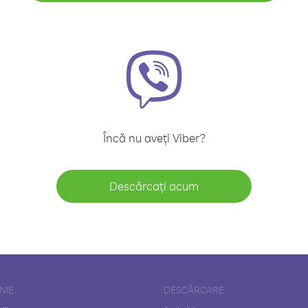
Încă nu aveți Viber?
Descărcați acum
NIE
DESCĂRCARE