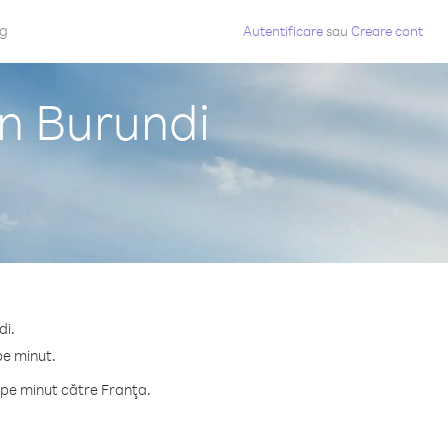
og
Autentificare
sau
Creare cont
in Burundi
di.
pe minut.
 pe minut către Franţa.