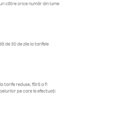
luri către orice număr din lume
 de 30 de zile la tarifele
 tarife reduse, fără a fi
elurilor pe care le efectuați