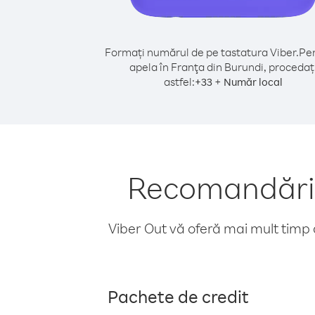
Formați numărul de pe tastatura Viber.
Pen
apela în Franţa din Burundi, procedaț
astfel:
+
+
33
Număr local
Recomandări p
Viber Out vă oferă mai mult timp d
Pachete de credit