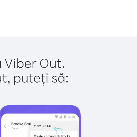
u Viber Out.
, puteți să: