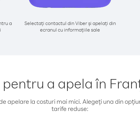
tru a
Selectați contactul din Viber și apelați din
i
ecranul cu informațiile sale
entru a apela în Fran
e apelare la costuri mai mici. Alegeți una din opțiuni
tarife reduse: