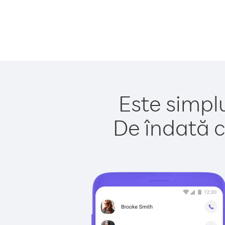
Este simplu
De îndată c