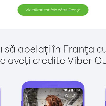
Vizualizați tarifele către Franţa
 să apelați în Franţa c
e aveți credite Viber Out