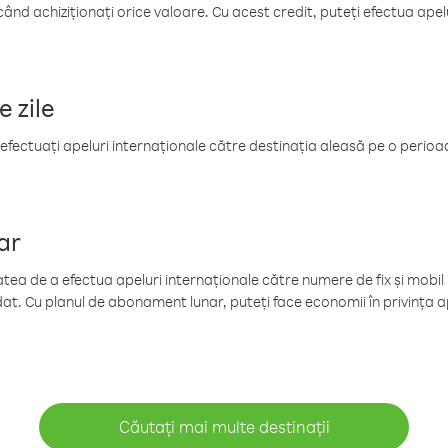
când achiziționați orice valoare. Cu acest credit, puteți efectua ape
e zile
efectuați apeluri internaționale către destinația aleasă pe o perioadă
ar
tea de a efectua apeluri internaționale către numere de fix și mobil la
at. Cu planul de abonament lunar, puteți face economii în privința ap
Căutați mai multe destinații