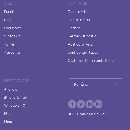
VIBER
COMPANIE
Funcții
Despre Viber
Blog
Centru mărci
Securitate
Cariere
Viber Out
Termeni și politici
Tarife
Politica privind
Asistență
confidențialitatea
Customer Complaints Code
DESCĂRCARE
Română
Android
iPhone & iPad
Windows PC
Mac
©
2026
Viber Media S.à r.l.
Linux