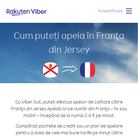
Autentificare
Togg
navig
Cum puteți apela în Franţa
din Jersey
Cu Viber Out, puteți efectua apeluri de calitate către
Franţa din Jersey.
Apelați orice număr din Franţa – fix sau
mobil! – începând de la numai 2.0 ¢ pe minut.
Cumpărați pachete de credit sau un plan de apelare
pentru a avea de cele mai bune tarife pe minut către