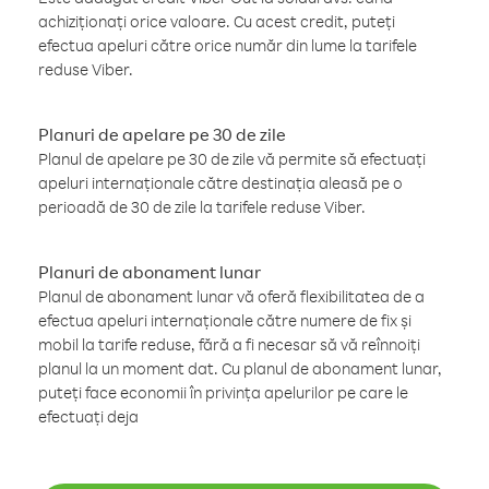
achiziționați orice valoare. Cu acest credit, puteți
efectua apeluri către orice număr din lume la tarifele
reduse Viber.
Planuri de apelare pe 30 de zile
Planul de apelare pe 30 de zile vă permite să efectuați
apeluri internaționale către destinația aleasă pe o
perioadă de 30 de zile la tarifele reduse Viber.
Planuri de abonament lunar
Planul de abonament lunar vă oferă flexibilitatea de a
efectua apeluri internaționale către numere de fix și
mobil la tarife reduse, fără a fi necesar să vă reînnoiți
planul la un moment dat. Cu planul de abonament lunar,
puteți face economii în privința apelurilor pe care le
efectuați deja