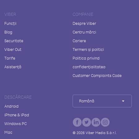
VIBER
COMPANIE
Funcții
Despre Viber
Blog
Centru mărci
Securitate
Cariere
Viber Out
Termeni și politici
Tarife
Politica privind
Asistență
confidențialitatea
Customer Complaints Code
DESCĂRCARE
Română
Android
iPhone & iPad
Windows PC
Mac
©
2026
Viber Media S.à r.l.