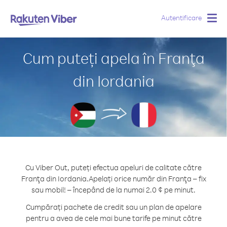
Autentificare
Togg
navig
Cum puteți apela în Franţa
din Iordania
Cu Viber Out, puteți efectua apeluri de calitate către
Franţa din Iordania.
Apelați orice număr din Franţa – fix
sau mobil! – începând de la numai 2.0 ¢ pe minut.
Cumpărați pachete de credit sau un plan de apelare
pentru a avea de cele mai bune tarife pe minut către