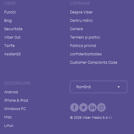
VIBER
COMPANIE
Funcții
Despre Viber
Blog
Centru mărci
Securitate
Cariere
Viber Out
Termeni și politici
Tarife
Politica privind
Asistență
confidențialitatea
Customer Complaints Code
DESCĂRCARE
Română
Android
iPhone & iPad
Windows PC
Mac
©
2026
Viber Media S.à r.l.
Linux