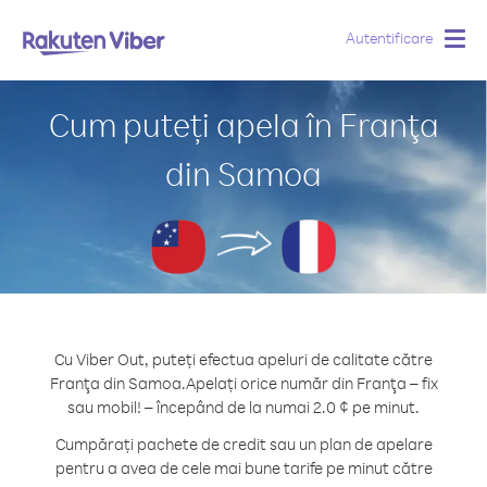
Autentificare
Togg
navig
Cum puteți apela în Franţa
din Samoa
Cu Viber Out, puteți efectua apeluri de calitate către
Franţa din Samoa.
Apelați orice număr din Franţa – fix
sau mobil! – începând de la numai 2.0 ¢ pe minut.
Cumpărați pachete de credit sau un plan de apelare
pentru a avea de cele mai bune tarife pe minut către