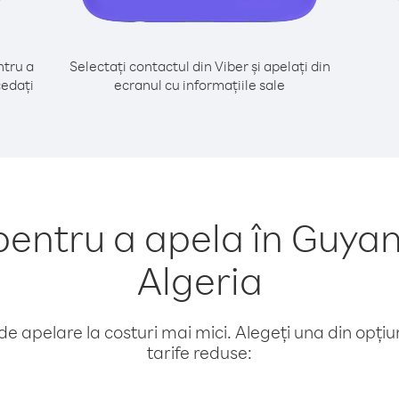
tru a
Selectați contactul din Viber și apelați din
cedați
ecranul cu informațiile sale
entru a apela în Guyan
Algeria
e apelare la costuri mai mici. Alegeți una din opțiuni
tarife reduse: