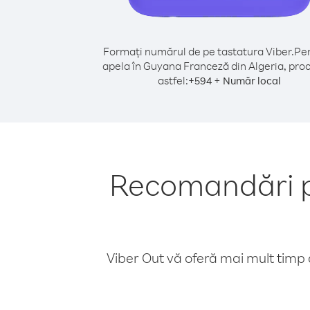
Formați numărul de pe tastatura Viber.
Pen
apela în Guyana Franceză din Algeria, pro
astfel:
+
+
594
Număr local
Recomandări p
Viber Out vă oferă mai mult timp d