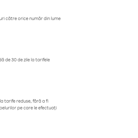
luri către orice număr din lume
 de 30 de zile la tarifele
 tarife reduse, fără a fi
elurilor pe care le efectuați