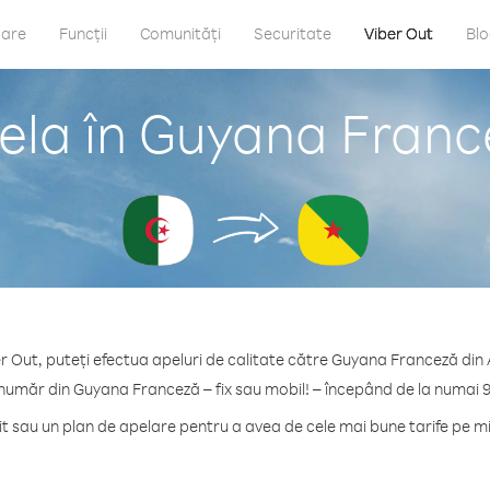
care
Funcții
Comunități
Securitate
Viber Out
Bl
ela în Guyana France
r Out, puteți efectua apeluri de calitate către Guyana Franceză din 
 număr din Guyana Franceză – fix sau mobil! – începând de la numai 9
 sau un plan de apelare pentru a avea de cele mai bune tarife pe 