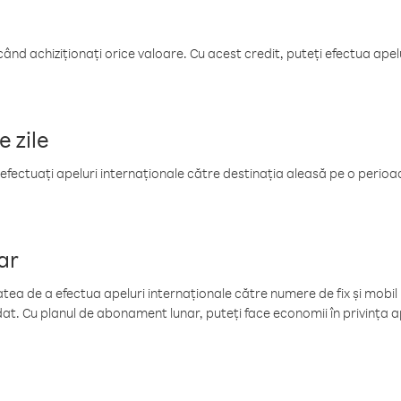
când achiziționați orice valoare. Cu acest credit, puteți efectua ape
e zile
efectuați apeluri internaționale către destinația aleasă pe o perioadă
ar
tea de a efectua apeluri internaționale către numere de fix și mobil la
at. Cu planul de abonament lunar, puteți face economii în privința ap