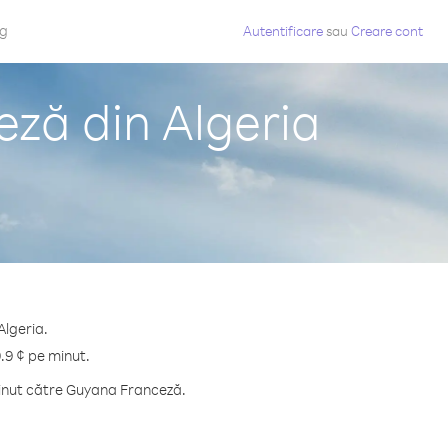
og
Autentificare
sau
Creare cont
ză din Algeria
Algeria.
.9 ¢ pe minut.
minut către Guyana Franceză.