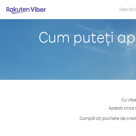
Descăr
Cum puteți ap
Cu Vibe
Apelați orice
Cumpărați pachete de credit