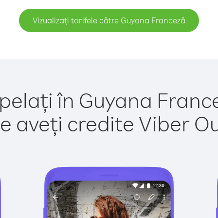
Vizualizați tarifele către Guyana Franceză
pelați în Guyana Franc
e aveți credite Viber Out