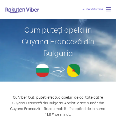
Autentificare
Togg
navig
Cum puteți apela în
Guyana Franceză din
Bulgaria
Cu Viber Out, puteți efectua apeluri de calitate către
Guyana Franceză din Bulgaria.
Apelați orice număr din
Guyana Franceză – fix sau mobil! – începând de la numai
11.9 ¢ pe minut.