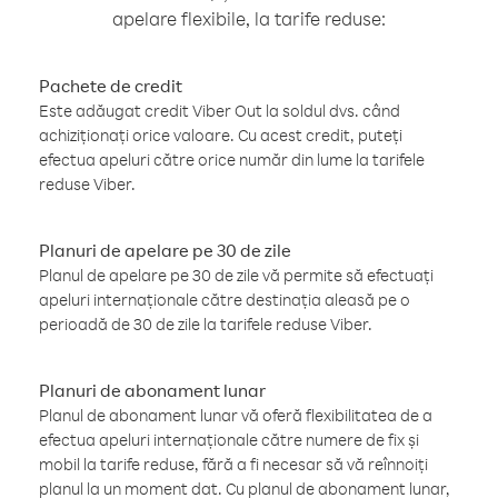
apelare flexibile, la tarife reduse:
Pachete de credit
Este adăugat credit Viber Out la soldul dvs. când
achiziționați orice valoare. Cu acest credit, puteți
efectua apeluri către orice număr din lume la tarifele
reduse Viber.
Planuri de apelare pe 30 de zile
Planul de apelare pe 30 de zile vă permite să efectuați
apeluri internaționale către destinația aleasă pe o
perioadă de 30 de zile la tarifele reduse Viber.
Planuri de abonament lunar
Planul de abonament lunar vă oferă flexibilitatea de a
efectua apeluri internaționale către numere de fix și
mobil la tarife reduse, fără a fi necesar să vă reînnoiți
planul la un moment dat. Cu planul de abonament lunar,