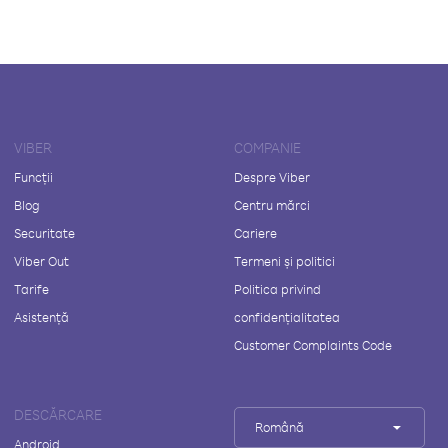
VIBER
COMPANIE
Funcții
Despre Viber
Blog
Centru mărci
Securitate
Cariere
Viber Out
Termeni și politici
Tarife
Politica privind
Asistență
confidențialitatea
Customer Complaints Code
DESCĂRCARE
Română
Android