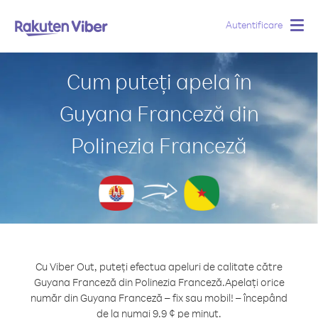
Autentificare
Togg
navig
Cum puteți apela în
Guyana Franceză din
Polinezia Franceză
Cu Viber Out, puteți efectua apeluri de calitate către
Guyana Franceză din Polinezia Franceză.
Apelați orice
număr din Guyana Franceză – fix sau mobil! – începând
de la numai 9.9 ¢ pe minut.