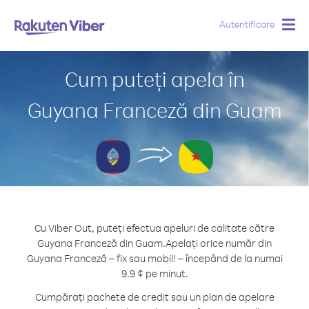
Autentificare
Togg
navig
Cum puteți apela în
Guyana Franceză din Guam
Cu Viber Out, puteți efectua apeluri de calitate către
Guyana Franceză din Guam.
Apelați orice număr din
Guyana Franceză – fix sau mobil! – începând de la numai
9.9 ¢ pe minut.
Cumpărați pachete de credit sau un plan de apelare