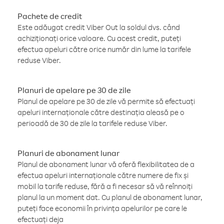
Pachete de credit
Este adăugat credit Viber Out la soldul dvs. când
achiziționați orice valoare. Cu acest credit, puteți
efectua apeluri către orice număr din lume la tarifele
reduse Viber.
Planuri de apelare pe 30 de zile
Planul de apelare pe 30 de zile vă permite să efectuați
apeluri internaționale către destinația aleasă pe o
perioadă de 30 de zile la tarifele reduse Viber.
Planuri de abonament lunar
Planul de abonament lunar vă oferă flexibilitatea de a
efectua apeluri internaționale către numere de fix și
mobil la tarife reduse, fără a fi necesar să vă reînnoiți
planul la un moment dat. Cu planul de abonament lunar,
puteți face economii în privința apelurilor pe care le
efectuați deja